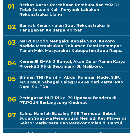
Berkas Kasus Percobaan Pembunuhan YKR Di
Tolak Jaksa 4 Kali, Penyidik Lakukan
Rekonstruksi Ulang
Banyak Kejanggalan Saat Rekonstruksi,Ini
Tanggapan Keluarga Korban
Markus Dodo Mengaku Kepala Suku Kekoro
Nadida Memalsukan Dokumen Demi Merampas
Tanah Milik Masyarakat Kabupaten Sabu Raijua
Kereen!!! SMAN 2 Bantul, Akan Gelar Panen Karya
Projek#3 P5 di Sepanjang Jl. Maliboro.
Brigjen TNI (Purn) H. Abdul Rahman Made, S.IP.,
M.S.I Maju Sebagai Caleg DPR-RI dari Partai PAN
Dapil SULTRA
Peringatan HUT RI ke-79 Upacara Bendera di
PT.PGUN Berlangsung Khidmat
Salma Hanifah Bacaleg PKB Termuda, Sebut
Sudah Saatnya Perempuan Menjadi Key Player di
Sektor Pariwisata dan Perekonomian di Bantul