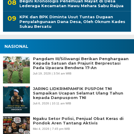
Begini Kronologis Penemuan Mayat di Desa
Lederaga Kecamatan Hawu Mehara Sabu Raijua
KPK dan BPK Diminta Usut Tuntas Dugaan
Penyalahgunaan Dana Desa, Oleh Oknum Kades
Sukau Bersatu
NASIONAL
Pangdam III/Siliwangi Berikan Penghargaan
Kepada Satuan dan Prajurit Berprestasi
Pada Upacara Bendwra 17-An
Juli 19, 2026 | 3:54 am WIB
JARING LIDKRIMPAMFIK PUSPOM TNI
Sampaikan Ucapan Selamat Ulang Tahun
kepada Danpuspom TNI
Juli 6, 2026 | 10:11 am WIB
Ngaku Setor Polisi, Penjual Obat Keras di
Pondok Aren Tantang Aktivis
Mei 4, 2026 | 7:45 pm WIB