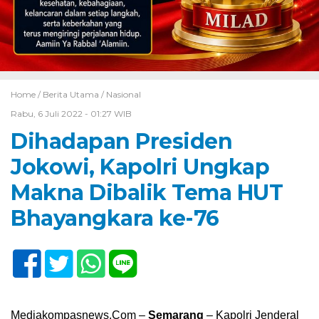
Home /
Berita Utama
/
Nasional
Rabu, 6 Juli 2022 - 01:27 WIB
Dihadapan Presiden
Jokowi, Kapolri Ungkap
Makna Dibalik Tema HUT
Bhayangkara ke-76
Mediakompasnews.Com –
Semarang
– Kapolri Jenderal