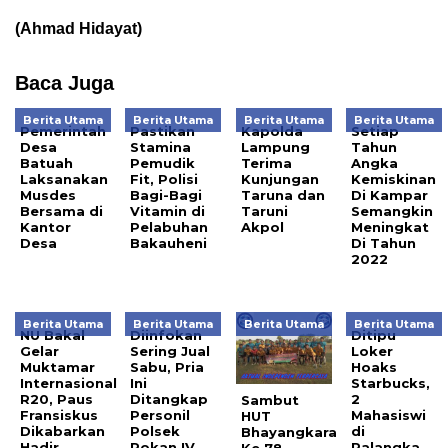
(Ahmad Hidayat)
Baca Juga
Berita Utama
Berita Utama
Berita Utama
Berita Utama
Pemerintah
Pastikan
Kapolda
Setiap
Desa
Stamina
Lampung
Tahun
Batuah
Pemudik
Terima
Angka
Laksanakan
Fit, Polisi
Kunjungan
Kemiskinan
Musdes
Bagi-Bagi
Taruna dan
Di Kampar
Bersama di
Vitamin di
Taruni
Semangkin
Kantor
Pelabuhan
Akpol
Meningkat
Desa
Bakauheni
Di Tahun
2022
Berita Utama
Berita Utama
Berita Utama
Berita Utama
NU Bakal
Diinfokan
Ditipu
Gelar
Sering Jual
Loker
Muktamar
Sabu, Pria
Hoaks
Internasional
Ini
Starbucks,
R20, Paus
Ditangkap
2
Sambut
Fransiskus
Personil
Mahasiswi
HUT
Dikabarkan
Polsek
di
Bhayangkara
Hadir
Rokan IV
Palangka
Ke 78,