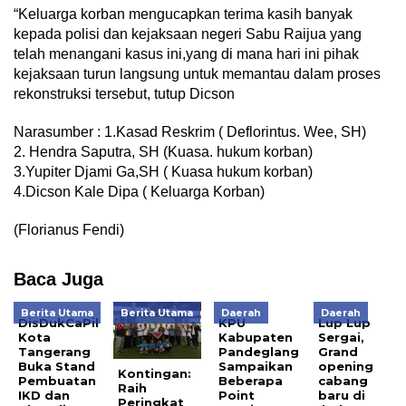
“Keluarga korban mengucapkan terima kasih banyak
kepada polisi dan kejaksaan negeri Sabu Raijua yang
telah menangani kasus ini,yang di mana hari ini pihak
kejaksaan turun langsung untuk memantau dalam proses
rekonstruksi tersebut, tutup Dicson
Narasumber : 1.Kasad Reskrim ( Deflorintus. Wee, SH)
2. Hendra Saputra, SH (Kuasa. hukum korban)
3.Yupiter Djami Ga,SH ( Kuasa hukum korban)
4.Dicson Kale Dipa ( Keluarga Korban)
(Florianus Fendi)
Baca Juga
Berita Utama
Berita Utama
Daerah
Daerah
DisDukCaPil
KPU
Lup Lup
Kota
Kabupaten
Sergai,
Tangerang
Pandeglang
Grand
Buka Stand
Sampaikan
opening
Kontingan:
Pembuatan
Beberapa
cabang
Raih
IKD dan
Point
baru di
Peringkat