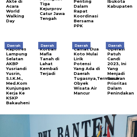
Akte di
Penting
Ibukota
Tiga
Acara
Dalam
Kabupaten
Kejurprov
World
Rapat
Catur Jawa
Walking
Koordinasi
Tengah
Day
Bersama
PPK
Daerah
Daerah
Daerah
Daerah
Kapolres
Korban
Camat Dua
Operasi
Lampung
Mafia
Koto Mulai
Patuh
Selatan
Tanah di
Lirik
Candi
AKBP
Lahat
Potensi
2023, Ini
Yusriandi
Kembali
Yang Ada di
Yang
Yusrin,
Terjadi
Daerah
Menjadi
S.I.K.M.,
Tugasnya,Termasuk
Sasaran
Med.Kom
Obyek
Prioritas
Kunjungan
Wisata Air
Dalam
Kerja Ke
Mancur
Penindakan
KSKP
Bakauheni