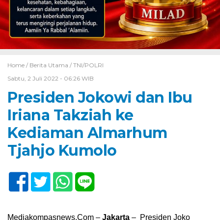
Home /
Berita Utama
/
TNI/POLRI
Sabtu, 2 Juli 2022 - 06:26 WIB
Presiden Jokowi dan Ibu
Iriana Takziah ke
Kediaman Almarhum
Tjahjo Kumolo
Mediakompasnews.Com –
Jakarta
– Presiden Joko