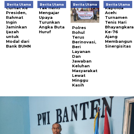
Berita Utama
Berita Utama
Berita Utama
Berita Utama
Curhat Ke
Tak Henti
Kapolda
Presiden,
Mengajar
Aceh:
Rahmat
Upaya
Turnamen
Ingin
Turunkan
Tenis Hari
Jaminkan
Angka Buta
Bhayangkara
Polres
Ijazah
Huruf
Ke-76
Rohul
untuk
Ajang
Terus
Modal dari
Membangun
Berinovasi,
Bank BUMN
Sinergisitas
Beri
Layanan
Dan
Jawaban
Keluhan
Masyarakat
Lewat
Minggu
Kasih