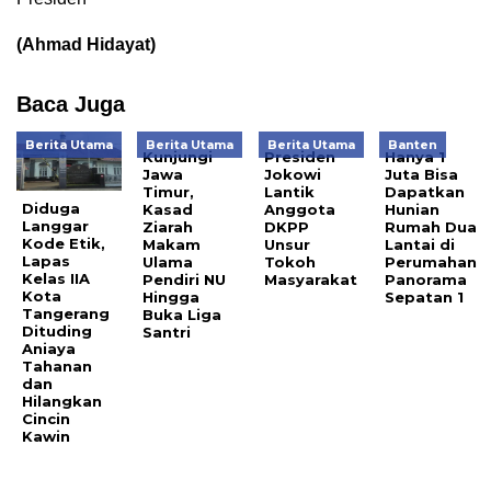
(Ahmad Hidayat)
Baca Juga
Berita Utama
Berita Utama
Berita Utama
Banten
Kunjungi
Presiden
Hanya 1
Jawa
Jokowi
Juta Bisa
Timur,
Lantik
Dapatkan
Diduga
Kasad
Anggota
Hunian
Langgar
Ziarah
DKPP
Rumah Dua
Kode Etik,
Makam
Unsur
Lantai di
Lapas
Ulama
Tokoh
Perumahan
Kelas IIA
Pendiri NU
Masyarakat
Panorama
Kota
Hingga
Sepatan 1
Tangerang
Buka Liga
Dituding
Santri
Aniaya
Tahanan
dan
Hilangkan
Cincin
Kawin