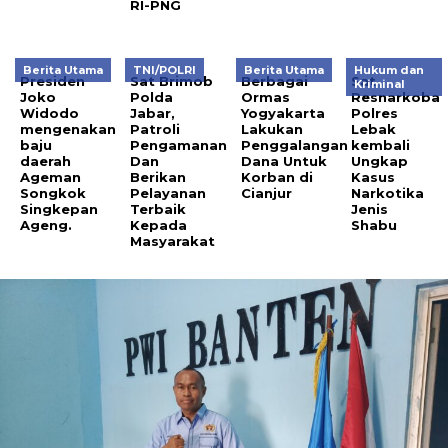
RI-PNG
Berita Utama
TNI/POLRI
Berita Utama
Hukum dan
Presiden
Sat Brimob
Berbagai
Sat
Kriminal
Joko
Polda
Ormas
Resnarkoba
Widodo
Jabar,
Yogyakarta
Polres
mengenakan
Patroli
Lakukan
Lebak
baju
Pengamanan
Penggalangan
kembali
daerah
Dan
Dana Untuk
Ungkap
Ageman
Berikan
Korban di
Kasus
Songkok
Pelayanan
Cianjur
Narkotika
Singkepan
Terbaik
Jenis
Ageng.
Kepada
Shabu
Masyarakat