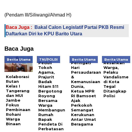
(Pendam III/Siliwangi/Ahmad H)
Baca Juga :
Bakal Calon Legislatif Partai PKB Resmi
Daftarkan Diri ke KPU Barito Utara
Baca Juga
Berita Utama
TNI/POLRI
Berita Utama
Berita Utama
Peduli
Peringati
Resahkan
Tokoh
Hari
Warga,
Agama,
Persaudaraan
Pelaku
Kolaborasi
Prajurit
&
Vandalisme
Rutan
Badak
Kemanusiaan
di Kota
Kelas I
Hitam 511
Dunia,
Tegal
Tangerang
Bergotong
Ketua MPR
Ditangkap
dan MUI
Royong
RI Bamsoet
Polisi
Jambe
Bersama
Ajak
Fokus
Warga
Perkokoh
Pembinaan
Membangun
Semangat
Rohani
Rumah
Kerukunan
Warga
Bapak
Antar Umat
Binaan
Pendeta Di
Beragama
Perbatasan