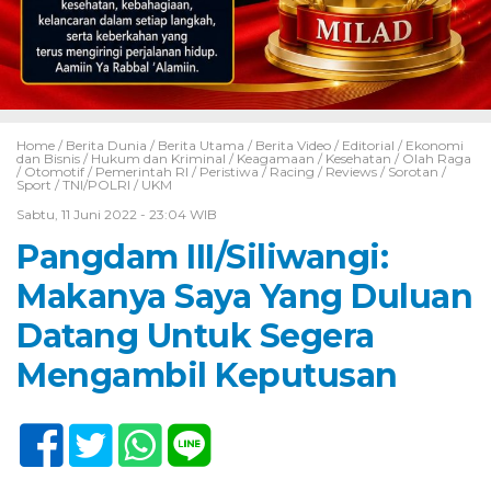
Home /
Berita Dunia
/
Berita Utama
/
Berita Video
/
Editorial
/
Ekonomi
dan Bisnis
/
Hukum dan Kriminal
/
Keagamaan
/
Kesehatan
/
Olah Raga
/
Otomotif
/
Pemerintah RI
/
Peristiwa
/
Racing
/
Reviews
/
Sorotan
/
Sport
/
TNI/POLRI
/
UKM
Sabtu, 11 Juni 2022 - 23:04 WIB
Pangdam III/Siliwangi:
Makanya Saya Yang Duluan
Datang Untuk Segera
Mengambil Keputusan