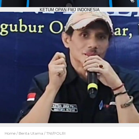
KETUM OPAN FWJ INDONESIA
Home /
Berita Utama
/
TNI/POLRI