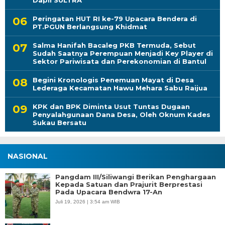
Dapil SULTRA
Peringatan HUT RI ke-79 Upacara Bendera di
PT.PGUN Berlangsung Khidmat
Salma Hanifah Bacaleg PKB Termuda, Sebut
Sudah Saatnya Perempuan Menjadi Key Player di
Sektor Pariwisata dan Perekonomian di Bantul
Begini Kronologis Penemuan Mayat di Desa
Lederaga Kecamatan Hawu Mehara Sabu Raijua
KPK dan BPK Diminta Usut Tuntas Dugaan
Penyalahgunaan Dana Desa, Oleh Oknum Kades
Sukau Bersatu
NASIONAL
Pangdam III/Siliwangi Berikan Penghargaan
Kepada Satuan dan Prajurit Berprestasi
Pada Upacara Bendwra 17-An
Juli 19, 2026 | 3:54 am WIB