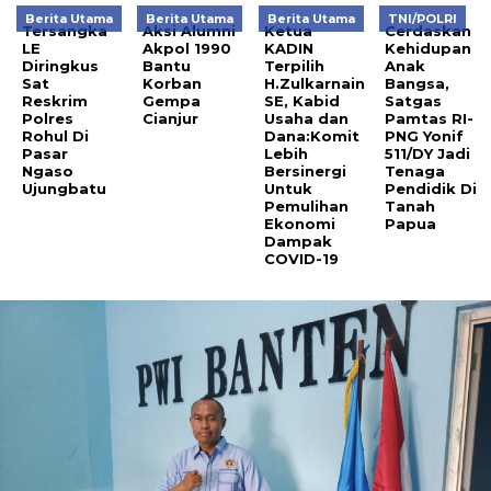
Berita Utama
Berita Utama
Berita Utama
TNI/POLRI
Tersangka
Aksi Alumni
Ketua
Cerdaskan
LE
Akpol 1990
KADIN
Kehidupan
Diringkus
Bantu
Terpilih
Anak
Sat
Korban
H.Zulkarnain
Bangsa,
Reskrim
Gempa
SE, Kabid
Satgas
Polres
Cianjur
Usaha dan
Pamtas RI-
Rohul Di
Dana:Komit
PNG Yonif
Pasar
Lebih
511/DY Jadi
Ngaso
Bersinergi
Tenaga
Ujungbatu
Untuk
Pendidik Di
Pemulihan
Tanah
Ekonomi
Papua
Dampak
COVID-19