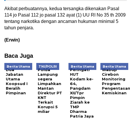
Akibat perbuatannya, kedua tersangka dikenakan Pasal
114 jo Pasal 112 jo pasal 132 ayat (1) UU RI No 35 th 2009
tentang narkotika dengan ancaman hukuman minimal 5
tahun penjara.
(Erwin)
Baca Juga
Berita Utama
TNI/POLRI
Berita Utama
Berita Utama
Dua
Polda
Peringati
Wabup
Jabatan
Lampung
HUT
Cirebon
Utama
segera
Kodam ke-
Monitoring
Koopsud I
Limpahkan
64,
Program
Beralih
Mantan
Pangdam
Pengentasa
Pimpinan
Direktur PT
XII/Tpr
Kemiskinan
KNT
Pimpin
Terkait
Ziarah ke
Korupsi 5
TMP
miliar
Dharma
Patria Jaya