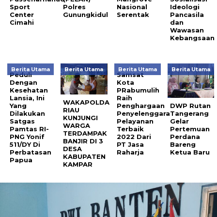
Sport
Polres
Nasional
Ideologi
Center
Gunungkidul
Serentak
Pancasila
Cimahi
dan
Wawasan
Kebangsaan
Berita Utama
Berita Utama
Berita Utama
Berita Utama
Peduli
Samsat
Dengan
Kota
Kesehatan
PRabumulih
Lansia, Ini
Raih
WAKAPOLDA
Yang
Penghargaan
DWP Rutan
RIAU
Dilakukan
Penyelenggara
Tangerang
KUNJUNGI
Satgas
Pelayanan
Gelar
WARGA
Pamtas RI-
Terbaik
Pertemuan
TERDAMPAK
PNG Yonif
2022 Dari
Perdana
BANJIR DI 3
511/DY Di
PT Jasa
Bareng
DESA
Perbatasan
Raharja
Ketua Baru
KABUPATEN
Papua
KAMPAR