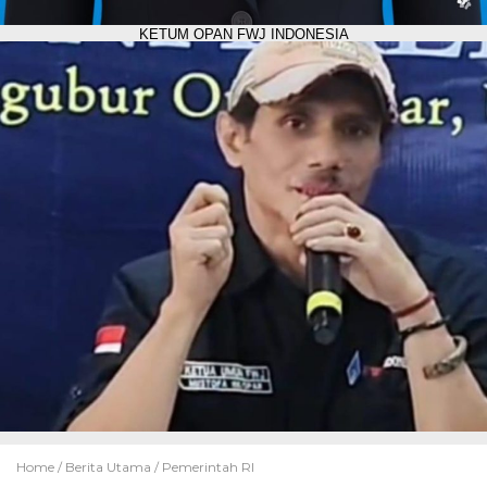
KETUM OPAN FWJ INDONESIA
Home /
Berita Utama
/
Pemerintah RI