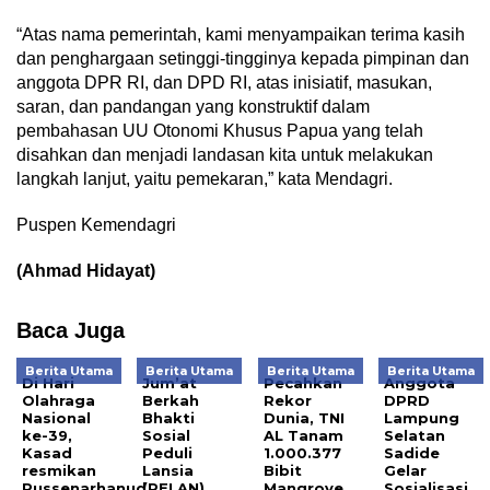
“Atas nama pemerintah, kami menyampaikan terima kasih
dan penghargaan setinggi-tingginya kepada pimpinan dan
anggota DPR RI, dan DPD RI, atas inisiatif, masukan,
saran, dan pandangan yang konstruktif dalam
pembahasan UU Otonomi Khusus Papua yang telah
disahkan dan menjadi landasan kita untuk melakukan
langkah lanjut, yaitu pemekaran,” kata Mendagri.
Puspen Kemendagri
(Ahmad Hidayat)
Baca Juga
Berita Utama
Berita Utama
Berita Utama
Berita Utama
Di Hari
Jum’at
Pecahkan
Anggota
Olahraga
Berkah
Rekor
DPRD
Nasional
Bhakti
Dunia, TNI
Lampung
ke-39,
Sosial
AL Tanam
Selatan
Kasad
Peduli
1.000.377
Sadide
resmikan
Lansia
Bibit
Gelar
Pussenarhanud
(PELAN)
Mangrove
Sosialisasi