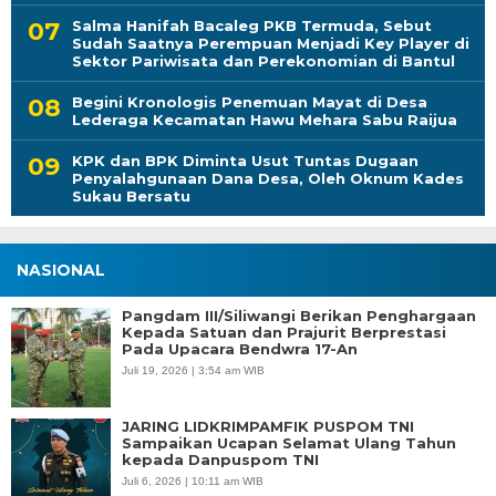
Salma Hanifah Bacaleg PKB Termuda, Sebut
Sudah Saatnya Perempuan Menjadi Key Player di
Sektor Pariwisata dan Perekonomian di Bantul
Begini Kronologis Penemuan Mayat di Desa
Lederaga Kecamatan Hawu Mehara Sabu Raijua
KPK dan BPK Diminta Usut Tuntas Dugaan
Penyalahgunaan Dana Desa, Oleh Oknum Kades
Sukau Bersatu
NASIONAL
Pangdam III/Siliwangi Berikan Penghargaan
Kepada Satuan dan Prajurit Berprestasi
Pada Upacara Bendwra 17-An
Juli 19, 2026 | 3:54 am WIB
JARING LIDKRIMPAMFIK PUSPOM TNI
Sampaikan Ucapan Selamat Ulang Tahun
kepada Danpuspom TNI
Juli 6, 2026 | 10:11 am WIB