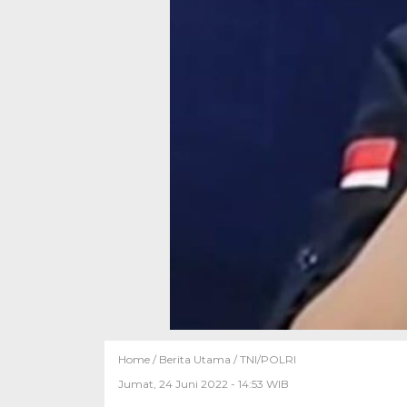
Home /
Berita Utama
/
TNI/POLRI
Jumat, 24 Juni 2022 - 14:53 WIB