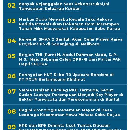
Banyak Kejanggalan Saat Rekonstruksi,Ini
Tanggapan Keluarga Korban
Markus Dodo Mengaku Kepala Suku Kekoro
Nadida Memalsukan Dokumen Demi Merampas
Tanah Milik Masyarakat Kabupaten Sabu Raijua
Kereen!!! SMAN 2 Bantul, Akan Gelar Panen Karya
Projek#3 P5 di Sepanjang Jl. Maliboro.
Brigjen TNI (Purn) H. Abdul Rahman Made, S.IP.,
M.S.I Maju Sebagai Caleg DPR-RI dari Partai PAN
Dapil SULTRA
Peringatan HUT RI ke-79 Upacara Bendera di
PT.PGUN Berlangsung Khidmat
Salma Hanifah Bacaleg PKB Termuda, Sebut
Sudah Saatnya Perempuan Menjadi Key Player di
Sektor Pariwisata dan Perekonomian di Bantul
Begini Kronologis Penemuan Mayat di Desa
Lederaga Kecamatan Hawu Mehara Sabu Raijua
KPK dan BPK Diminta Usut Tuntas Dugaan