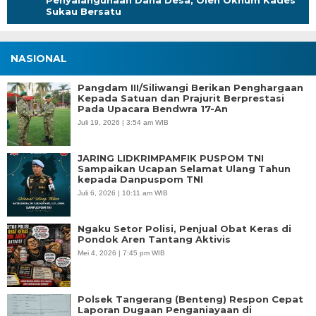
Penyalahgunaan Dana Desa, Oleh Oknum Kades
Sukau Bersatu
NASIONAL
Pangdam III/Siliwangi Berikan Penghargaan
Kepada Satuan dan Prajurit Berprestasi
Pada Upacara Bendwra 17-An
Juli 19, 2026 | 3:54 am WIB
JARING LIDKRIMPAMFIK PUSPOM TNI
Sampaikan Ucapan Selamat Ulang Tahun
kepada Danpuspom TNI
Juli 6, 2026 | 10:11 am WIB
Ngaku Setor Polisi, Penjual Obat Keras di
Pondok Aren Tantang Aktivis
Mei 4, 2026 | 7:45 pm WIB
Polsek Tangerang (Benteng) Respon Cepat
Laporan Dugaan Penganiayaan di