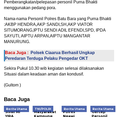
Pemberangkatan/pelepasan personil Purna Bhakti
menggunakan pedang pora.
Nama-nama Personil Polres Batu Bara yang Purna Bhakti
:AKBP HENDRA,AKP SANDI,SH,AKP VIATOR
SITUMORANG,IPTU SENDI ADIL EFENDI,SPD, IPDA
SAYUTI, AIPTU ARPAN,AIPTU MANGANTAR
MANURUNG.
Baca Juga :
Polsek Ciaarua Berhasil Ungkap
Peredaran Terduga Pelaku Pengedar OKT
Sekira Pukul 10.30 wib kegiatan selesai dilaksanakan
Situasi dalam keadaan aman dan kondusif.
(Gultom )
Baca Juga
Berita Utama
TNI/POLRI
Berita Utama
Berita Utama
Siswi MI
Masyarakat
Polres
Gercep
YIRA
Kampung
Ngawi
Personil