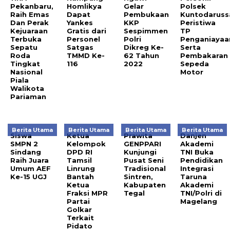
Pekanbaru,
Homlikya
Gelar
Polsek
Raih Emas
Dapat
Pembukaan
Kuntodaruss
Dan Perak
Yankes
KKP
Peristiwa
Kejuaraan
Gratis dari
Sespimmen
TP
Terbuka
Personel
Polri
Penganiayaa
Sepatu
Satgas
Dikreg Ke-
Serta
Roda
TMMD Ke-
62 Tahun
Pembakaran
Tingkat
116
2022
Sepeda
Nasional
Motor
Piala
Walikota
Pariaman
Berita Utama
Berita Utama
Berita Utama
Berita Utama
Siswa
Ketua
Prawita
Danjen
SMPN 2
Kelompok
GENPPARI
Akademi
Sindang
DPD RI
Kunjungi
TNI Buka
Raih Juara
Tamsil
Pusat Seni
Pendidikan
Umum AEF
Linrung
Tradisional
Integrasi
Ke-15 UGJ
Bantah
Sintren,
Taruna
Ketua
Kabupaten
Akademi
Fraksi MPR
Tegal
TNI/Polri di
Partai
Magelang
Golkar
Terkait
Pidato