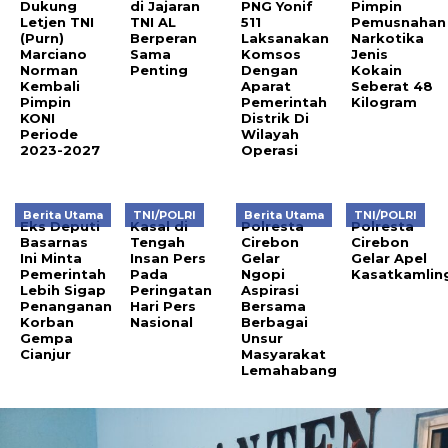
Dukung
di Jajaran
PNG Yonif
Pimpin
Letjen TNI
TNI AL
511
Pemusnahan
(Purn)
Berperan
Laksanakan
Narkotika
Marciano
Sama
Komsos
Jenis
Norman
Penting
Dengan
Kokain
Kembali
Aparat
Seberat 48
Pimpin
Pemerintah
Kilogram
KONI
Distrik Di
Periode
Wilayah
2023-2027
Operasi
Berita Utama
TNI/POLRI
Berita Utama
TNI/POLRI
Eks Deputi
Kasal di
Polresta
Polresta
Basarnas
Tengah
Cirebon
Cirebon
Ini Minta
Insan Pers
Gelar
Gelar Apel
Pemerintah
Pada
Ngopi
Kasatkamlin
Lebih Sigap
Peringatan
Aspirasi
Penanganan
Hari Pers
Bersama
Korban
Nasional
Berbagai
Gempa
Unsur
Cianjur
Masyarakat
Lemahabang