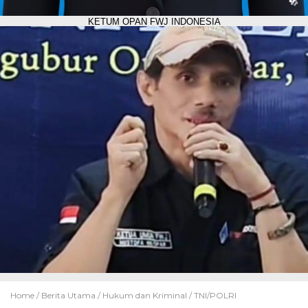
KETUM OPAN FWJ INDONESIA
Home /
Berita Utama
/
Hukum dan Kriminal
/
TNI/POLRI