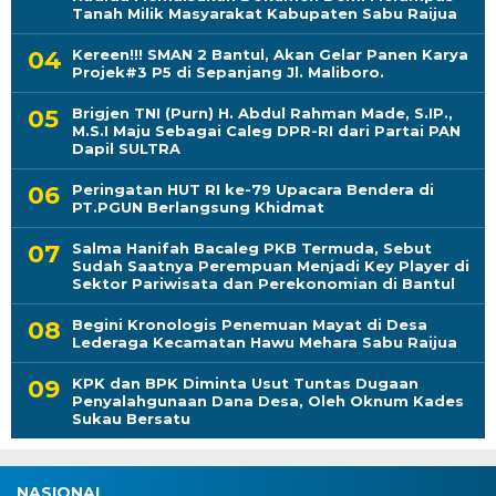
Tanah Milik Masyarakat Kabupaten Sabu Raijua
Kereen!!! SMAN 2 Bantul, Akan Gelar Panen Karya
Projek#3 P5 di Sepanjang Jl. Maliboro.
Brigjen TNI (Purn) H. Abdul Rahman Made, S.IP.,
M.S.I Maju Sebagai Caleg DPR-RI dari Partai PAN
Dapil SULTRA
Peringatan HUT RI ke-79 Upacara Bendera di
PT.PGUN Berlangsung Khidmat
Salma Hanifah Bacaleg PKB Termuda, Sebut
Sudah Saatnya Perempuan Menjadi Key Player di
Sektor Pariwisata dan Perekonomian di Bantul
Begini Kronologis Penemuan Mayat di Desa
Lederaga Kecamatan Hawu Mehara Sabu Raijua
KPK dan BPK Diminta Usut Tuntas Dugaan
Penyalahgunaan Dana Desa, Oleh Oknum Kades
Sukau Bersatu
NASIONAL