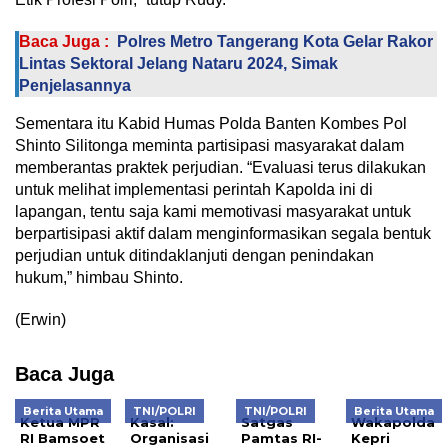
Baca Juga :
Polres Metro Tangerang Kota Gelar Rakor
Lintas Sektoral Jelang Nataru 2024, Simak
Penjelasannya
Sementara itu Kabid Humas Polda Banten Kombes Pol
Shinto Silitonga meminta partisipasi masyarakat dalam
memberantas praktek perjudian. “Evaluasi terus dilakukan
untuk melihat implementasi perintah Kapolda ini di
lapangan, tentu saja kami memotivasi masyarakat untuk
berpartisipasi aktif dalam menginformasikan segala bentuk
perjudian untuk ditindaklanjuti dengan penindakan
hukum,” himbau Shinto.
(Erwin)
Baca Juga
Berita Utama
TNI/POLRI
TNI/POLRI
Berita Utama
Ketua MPR
Kasal:
Satgas
Wakapolda
RI Bamsoet
Organisasi
Pamtas RI-
Kepri