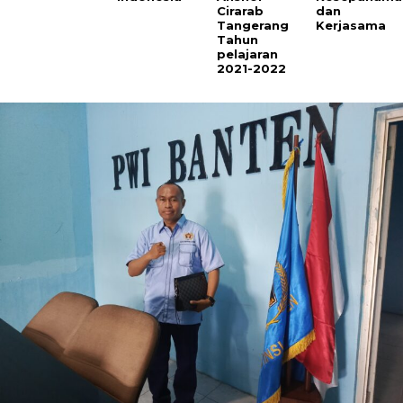
Cirarab
dan
Tangerang
Kerjasama
Tahun
pelajaran
2021-2022