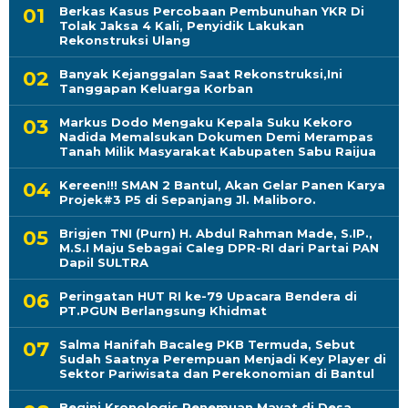
Berkas Kasus Percobaan Pembunuhan YKR Di
Tolak Jaksa 4 Kali, Penyidik Lakukan
Rekonstruksi Ulang
Banyak Kejanggalan Saat Rekonstruksi,Ini
Tanggapan Keluarga Korban
Markus Dodo Mengaku Kepala Suku Kekoro
Nadida Memalsukan Dokumen Demi Merampas
Tanah Milik Masyarakat Kabupaten Sabu Raijua
Kereen!!! SMAN 2 Bantul, Akan Gelar Panen Karya
Projek#3 P5 di Sepanjang Jl. Maliboro.
Brigjen TNI (Purn) H. Abdul Rahman Made, S.IP.,
M.S.I Maju Sebagai Caleg DPR-RI dari Partai PAN
Dapil SULTRA
Peringatan HUT RI ke-79 Upacara Bendera di
PT.PGUN Berlangsung Khidmat
Salma Hanifah Bacaleg PKB Termuda, Sebut
Sudah Saatnya Perempuan Menjadi Key Player di
Sektor Pariwisata dan Perekonomian di Bantul
Begini Kronologis Penemuan Mayat di Desa