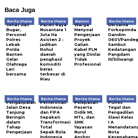
Baca Juga
Berita Utama
Berita Utama
Banten
Berita Utama
Sehat dan
Panen Raya
Warga
Bersama
Bugar,
Nusantara 1
Menyoal
Forkopimda
Personel
Juta Ha
Pengerjaan
Dandim
Polres
Asisten 2 :
Proyek
0601/Pandeg
Lebak
jadikan
Galian
Sambut
Polda
Rohul
Kabel PLN
Kedatangan
Banten
daerah
yang Dinilai
Pangdam
Gelar
penghasil
Tidak
III/Siliwangi
Olahraga
komoditi
Profesional
Lari
beras
bersama
terbesar di
Riau
Berita Utama
Berita Utama
Berita Utama
Berita Utama
Pengaspalan
Pemerintah
Pelepasan
Polres
Jalan Desa
Indonesia
Peserta
Tegal dan
Tanjung
dan FIFA
Didik MI,
Pengadilan
Beringin
Sepakati
MTs, dan
Slawi Kelas
dalam
Transformasi
SMK
I A
Tahap
Total
Yayasan
Menandatan
Pengerjaan
Sepak Bola
Nurul
Nota
Indonesia
Anshor
Kesepahama