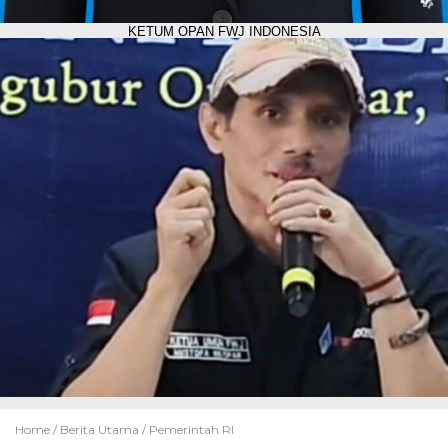
KETUM OPAN FWJ INDONESIA
Home /
Berita Utama
/
Pemerintah RI