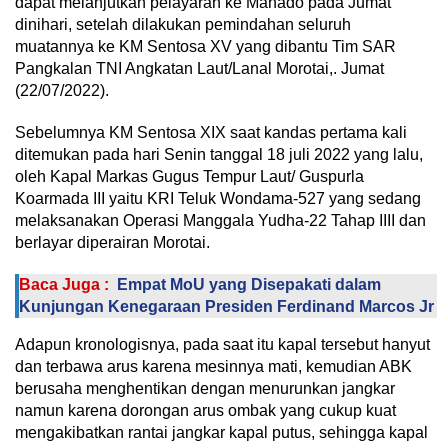
dapat melanjutkan pelayaran ke Manado pada Jumat
dinihari, setelah dilakukan pemindahan seluruh
muatannya ke KM Sentosa XV yang dibantu Tim SAR
Pangkalan TNI Angkatan Laut/Lanal Morotai,. Jumat
(22/07/2022).
Sebelumnya KM Sentosa XIX saat kandas pertama kali
ditemukan pada hari Senin tanggal 18 juli 2022 yang lalu,
oleh Kapal Markas Gugus Tempur Laut/ Guspurla
Koarmada III yaitu KRI Teluk Wondama-527 yang sedang
melaksanakan Operasi Manggala Yudha-22 Tahap IIII dan
berlayar diperairan Morotai.
Baca Juga :
Empat MoU yang Disepakati dalam
Kunjungan Kenegaraan Presiden Ferdinand Marcos Jr
Adapun kronologisnya, pada saat itu kapal tersebut hanyut
dan terbawa arus karena mesinnya mati, kemudian ABK
berusaha menghentikan dengan menurunkan jangkar
namun karena dorongan arus ombak yang cukup kuat
mengakibatkan rantai jangkar kapal putus, sehingga kapal