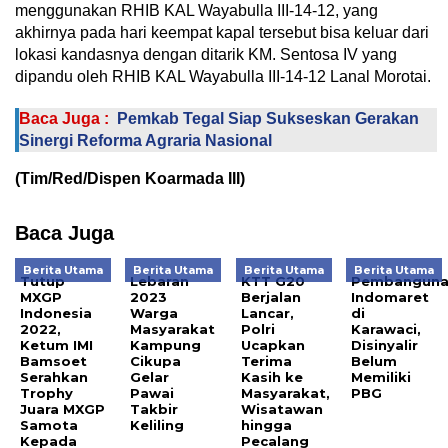
menggunakan RHIB KAL Wayabulla III-14-12, yang
akhirnya pada hari keempat kapal tersebut bisa keluar dari
lokasi kandasnya dengan ditarik KM. Sentosa IV yang
dipandu oleh RHIB KAL Wayabulla III-14-12 Lanal Morotai.
Baca Juga :
Pemkab Tegal Siap Sukseskan Gerakan
Sinergi Reforma Agraria Nasional
(Tim/Red/Dispen Koarmada III)
Baca Juga
Berita Utama
Berita Utama
Berita Utama
Berita Utama
Tutup
Lebaran
KTT G20
Pembangun
MXGP
2023
Berjalan
Indomaret
Indonesia
Warga
Lancar,
di
2022,
Masyarakat
Polri
Karawaci,
Ketum IMI
Kampung
Ucapkan
Disinyalir
Bamsoet
Cikupa
Terima
Belum
Serahkan
Gelar
Kasih ke
Memiliki
Trophy
Pawai
Masyarakat,
PBG
Juara MXGP
Takbir
Wisatawan
Samota
Keliling
hingga
Kepada
Pecalang