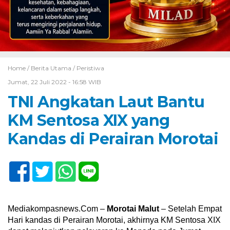
Home /
Berita Utama
/
Peristiwa
Jumat, 22 Juli 2022 - 16:58 WIB
TNI Angkatan Laut Bantu
KM Sentosa XIX yang
Kandas di Perairan Morotai
Mediakompasnews.Com –
Morotai Malut
– Setelah Empat
Hari kandas di Perairan Morotai, akhirnya KM Sentosa XIX