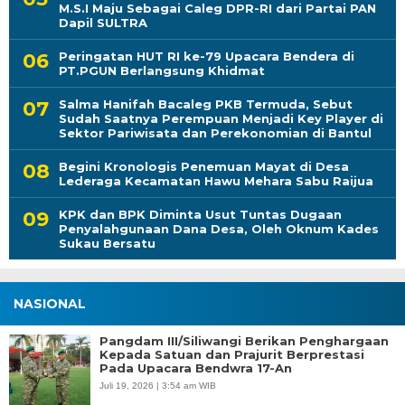
M.S.I Maju Sebagai Caleg DPR-RI dari Partai PAN
Dapil SULTRA
Peringatan HUT RI ke-79 Upacara Bendera di
PT.PGUN Berlangsung Khidmat
Salma Hanifah Bacaleg PKB Termuda, Sebut
Sudah Saatnya Perempuan Menjadi Key Player di
Sektor Pariwisata dan Perekonomian di Bantul
Begini Kronologis Penemuan Mayat di Desa
Lederaga Kecamatan Hawu Mehara Sabu Raijua
KPK dan BPK Diminta Usut Tuntas Dugaan
Penyalahgunaan Dana Desa, Oleh Oknum Kades
Sukau Bersatu
NASIONAL
Pangdam III/Siliwangi Berikan Penghargaan
Kepada Satuan dan Prajurit Berprestasi
Pada Upacara Bendwra 17-An
Juli 19, 2026 | 3:54 am WIB