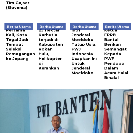
Tim Gajser
(Slovenia)
Berita Utama
Berita Utama
Berita Utama
Berita Utama
Pertama
25 Hektar
Istri
Ketua
Kali, Kota
Karhutla
Jenderal
FPRB
Tegal Jadi
terjadi di
Moeldoko
Bantul
Tempat
Kabupaten
Tutup Usia,
Berikan
Seleksi
Rokan
FWJ
Semangat
Pemagangan
Hulu,
Indonesia
Kepada
ke Jepang
Helikopter
Ucapkan Ini
PWF
di
Untuk
Pendopo
Kerahkan
Jenderal
Dalam
Moeldoko
Acara Halal
Bihalal