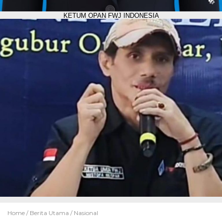
KETUM OPAN FWJ INDONESIA
Home /
Berita Utama
/
Nasional