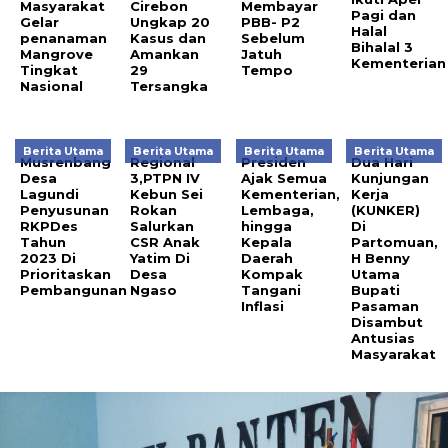
Masyarakat
Cirebon
Membayar
Pagi dan
Gelar
Ungkap 20
PBB- P2
Halal
penanaman
Kasus dan
Sebelum
Bihalal 3
Mangrove
Amankan
Jatuh
Kementerian
Tingkat
29
Tempo
Nasional
Tersangka
Berita Utama
Berita Utama
Berita Utama
Berita Utama
Musrenbang
Regional
Presiden
Dua Hari
Desa
3,PTPN IV
Ajak Semua
Kunjungan
Lagundi
Kebun Sei
Kementerian,
Kerja
Penyusunan
Rokan
Lembaga,
(KUNKER)
RKPDes
Salurkan
hingga
Di
Tahun
CSR Anak
Kepala
Partomuan,
2023 Di
Yatim Di
Daerah
H Benny
Prioritaskan
Desa
Kompak
Utama
Pembangunan
Ngaso
Tangani
Bupati
Inflasi
Pasaman
Disambut
Antusias
Masyarakat