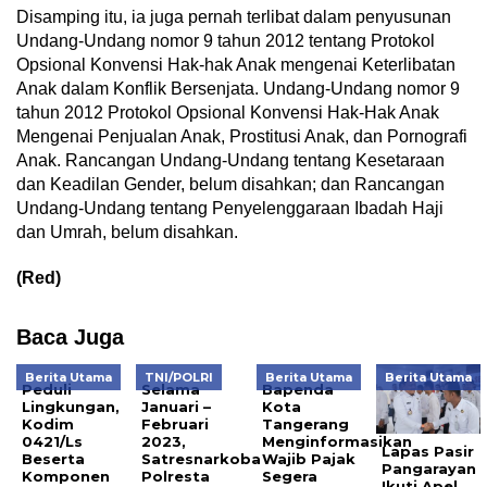
Disamping itu, ia juga pernah terlibat dalam penyusunan
Undang-Undang nomor 9 tahun 2012 tentang Protokol
Opsional Konvensi Hak-hak Anak mengenai Keterlibatan
Anak dalam Konflik Bersenjata. Undang-Undang nomor 9
tahun 2012 Protokol Opsional Konvensi Hak-Hak Anak
Mengenai Penjualan Anak, Prostitusi Anak, dan Pornografi
Anak. Rancangan Undang-Undang tentang Kesetaraan
dan Keadilan Gender, belum disahkan; dan Rancangan
Undang-Undang tentang Penyelenggaraan Ibadah Haji
dan Umrah, belum disahkan.
(Red)
Baca Juga
Berita Utama
TNI/POLRI
Berita Utama
Berita Utama
Peduli
Selama
Bapenda
Lingkungan,
Januari –
Kota
Kodim
Februari
Tangerang
0421/Ls
2023,
Menginformasikan
Lapas Pasir
Beserta
Satresnarkoba
Wajib Pajak
Pangarayan
Komponen
Polresta
Segera
Ikuti Apel