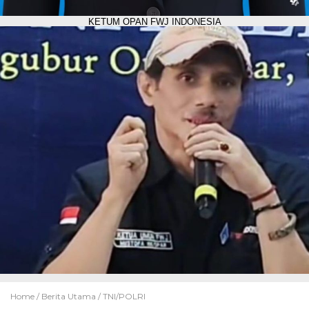
KETUM OPAN FWJ INDONESIA
Home /
Berita Utama
/
TNI/POLRI