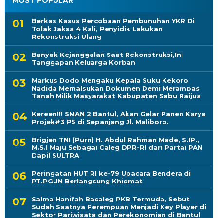
MOST POPULAR
Berkas Kasus Percobaan Pembunuhan YKR Di
Tolak Jaksa 4 Kali, Penyidik Lakukan
Rekonstruksi Ulang
Banyak Kejanggalan Saat Rekonstruksi,Ini
Tanggapan Keluarga Korban
Markus Dodo Mengaku Kepala Suku Kekoro
Nadida Memalsukan Dokumen Demi Merampas
Tanah Milik Masyarakat Kabupaten Sabu Raijua
Kereen!!! SMAN 2 Bantul, Akan Gelar Panen Karya
Projek#3 P5 di Sepanjang Jl. Maliboro.
Brigjen TNI (Purn) H. Abdul Rahman Made, S.IP.,
M.S.I Maju Sebagai Caleg DPR-RI dari Partai PAN
Dapil SULTRA
Peringatan HUT RI ke-79 Upacara Bendera di
PT.PGUN Berlangsung Khidmat
Salma Hanifah Bacaleg PKB Termuda, Sebut
Sudah Saatnya Perempuan Menjadi Key Player di
Sektor Pariwisata dan Perekonomian di Bantul