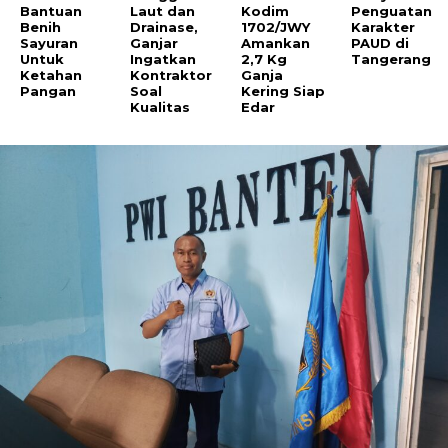
Bantuan
Laut dan
Kodim
Penguatan
Benih
Drainase,
1702/JWY
Karakter
Sayuran
Ganjar
Amankan
PAUD di
Untuk
Ingatkan
2,7 Kg
Tangerang
Ketahan
Kontraktor
Ganja
Pangan
Soal
Kering Siap
Kualitas
Edar