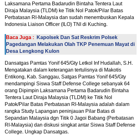
Laksamana Pertama Badarudin Bintaha Tentera Laut
Diraja Malaysia (TLDM) ke Titik Nol Patok/Pilar Batas
Perbatasan RI-Malaysia dan sudah menembuskan Kepala
Indonesia Liaison Officer (ILO) TNI di Kuching.
Baca Juga :
Kapolsek Dan Sat Reskrim Polsek
Pagedangan Melakukan Olah TKP Penemuan Mayat di
Desa Lengkong Kulon
Dansatgas Pamtas Yonif 645/Gty Letkol Inf Hudallah, S.H.
Mengatakan dalam keterangan tertulisnya di Makotis
Entikong, Kab. Sanggau, Satgas Pamtas Yonif 645/Gty
mendampingi Siswa Staff Defense College sebanyak 64
orang Dipimpin Laksamana Pertama Badarudin Bintaha
Tentera Laut Diraja Malaysia (TLDM) ke Titik Nol
Patok/Pilar Batas Perbatasan RI-Malaysia adalah dalam
rangka Study Lapangan peninjauan Pilar Batas di
Sepandan Malaysia dgn Titik 0 Jagoi Babang (Perbatasan
RI-Malaysia) dan diskusi singkat antar Siswa Staff Defense
College. Ungkap Dansatgas.