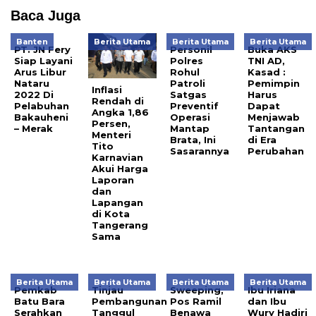
Baca Juga
Banten
Berita Utama
Berita Utama
Berita Utama
PT. JN Fery
Personil
Buka AKS
Siap Layani
Polres
TNI AD,
Arus Libur
Rohul
Kasad :
Nataru
Patroli
Pemimpin
Inflasi
2022 Di
Satgas
Harus
Rendah di
Pelabuhan
Preventif
Dapat
Angka 1,86
Bakauheni
Operasi
Menjawab
Persen,
– Merak
Mantap
Tantangan
Menteri
Brata, Ini
di Era
Tito
Sasarannya
Perubahan
Karnavian
Akui Harga
Laporan
dan
Lapangan
di Kota
Tangerang
Sama
Berita Utama
Berita Utama
Berita Utama
Berita Utama
Pemkab
Tinjau
Sweeping,
Ibu Iriana
Batu Bara
Pembangunan
Pos Ramil
dan Ibu
Serahkan
Tanggul
Benawa
Wury Hadiri