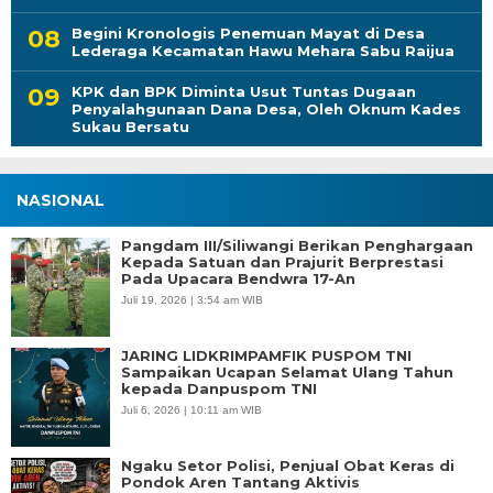
Begini Kronologis Penemuan Mayat di Desa
Lederaga Kecamatan Hawu Mehara Sabu Raijua
KPK dan BPK Diminta Usut Tuntas Dugaan
Penyalahgunaan Dana Desa, Oleh Oknum Kades
Sukau Bersatu
NASIONAL
Pangdam III/Siliwangi Berikan Penghargaan
Kepada Satuan dan Prajurit Berprestasi
Pada Upacara Bendwra 17-An
Juli 19, 2026 | 3:54 am WIB
JARING LIDKRIMPAMFIK PUSPOM TNI
Sampaikan Ucapan Selamat Ulang Tahun
kepada Danpuspom TNI
Juli 6, 2026 | 10:11 am WIB
Ngaku Setor Polisi, Penjual Obat Keras di
Pondok Aren Tantang Aktivis