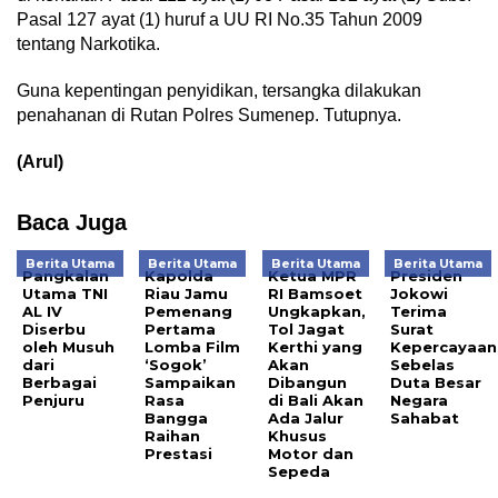
Pasal 127 ayat (1) huruf a UU RI No.35 Tahun 2009
tentang Narkotika.
Guna kepentingan penyidikan, tersangka dilakukan
penahanan di Rutan Polres Sumenep. Tutupnya.
(Arul)
Baca Juga
Berita Utama
Berita Utama
Berita Utama
Berita Utama
Pangkalan
Kapolda
Ketua MPR
Presiden
Utama TNI
Riau Jamu
RI Bamsoet
Jokowi
AL IV
Pemenang
Ungkapkan,
Terima
Diserbu
Pertama
Tol Jagat
Surat
oleh Musuh
Lomba Film
Kerthi yang
Kepercayaan
dari
‘Sogok’
Akan
Sebelas
Berbagai
Sampaikan
Dibangun
Duta Besar
Penjuru
Rasa
di Bali Akan
Negara
Bangga
Ada Jalur
Sahabat
Raihan
Khusus
Prestasi
Motor dan
Sepeda