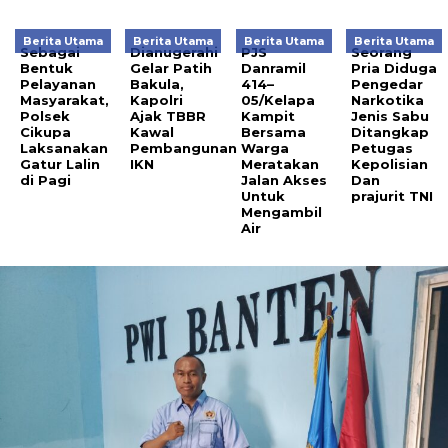
Berita Utama
Berita Utama
Berita Utama
Berita Utama
Sebagai
Dianugerahi
PJS
Seorang
Bentuk
Gelar Patih
Danramil
Pria Diduga
Pelayanan
Bakula,
414–
Pengedar
Masyarakat,
Kapolri
05/Kelapa
Narkotika
Polsek
Ajak TBBR
Kampit
Jenis Sabu
Cikupa
Kawal
Bersama
Ditangkap
Laksanakan
Pembangunan
Warga
Petugas
Gatur Lalin
IKN
Meratakan
Kepolisian
di Pagi
Jalan Akses
Dan
Untuk
prajurit TNI
Mengambil
Air