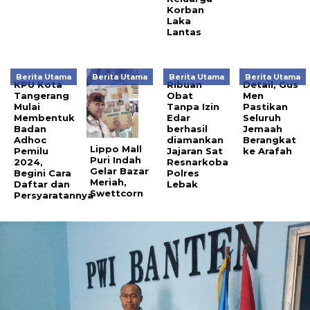
Korban
Laka
Lantas
Berita Utama
Berita Utama
Berita Utama
Berita Utama
KPU Kota
Ribuan
Detail, Gus
Tangerang
Obat
Men
Mulai
Tanpa Izin
Pastikan
Membentuk
Edar
Seluruh
Badan
berhasil
Jemaah
Adhoc
diamankan
Berangkat
Lippo Mall
Pemilu
Jajaran Sat
ke Arafah
Puri Indah
2024,
Resnarkoba
Gelar Bazar
Begini Cara
Polres
Meriah,
Daftar dan
Lebak
Swettcorn
Persyaratannya