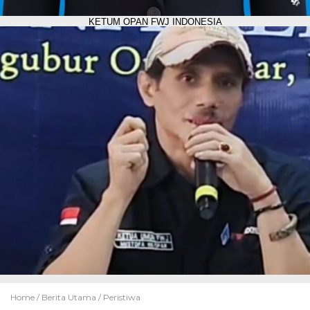
KETUM OPAN FWJ INDONESIA
Home /
Berita Utama
/
Peristiwa