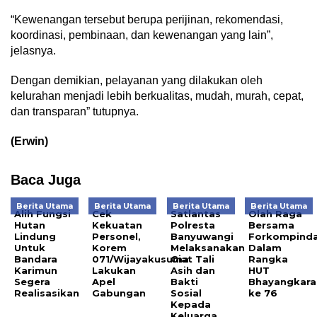
“Kewenangan tersebut berupa perijinan, rekomendasi,
koordinasi, pembinaan, dan kewenangan yang lain”,
jelasnya.
Dengan demikian, pelayanan yang dilakukan oleh
kelurahan menjadi lebih berkualitas, mudah, murah, cepat,
dan transparan” tutupnya.
(Erwin)
Baca Juga
Berita Utama
Berita Utama
Berita Utama
Berita Utama
Alih Fungsi
Cek
Satlantas
Olah Raga
Hutan
Kekuatan
Polresta
Bersama
Lindung
Personel,
Banyuwangi
Forkompind
Untuk
Korem
Melaksanakan
Dalam
Bandara
071/Wijayakusuma
Giat Tali
Rangka
Karimun
Lakukan
Asih dan
HUT
Segera
Apel
Bakti
Bhayangkara
Realisasikan
Gabungan
Sosial
ke 76
Kepada
Keluarga