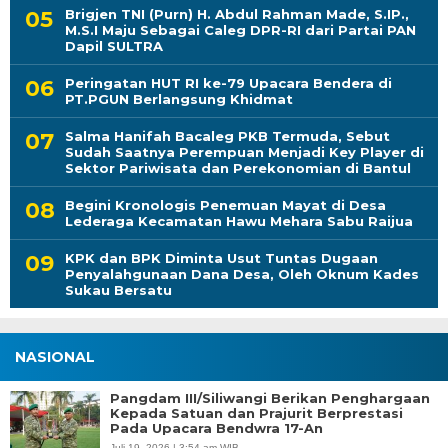
Brigjen TNI (Purn) H. Abdul Rahman Made, S.IP.,
M.S.I Maju Sebagai Caleg DPR-RI dari Partai PAN
Dapil SULTRA
Peringatan HUT RI ke-79 Upacara Bendera di
PT.PGUN Berlangsung Khidmat
Salma Hanifah Bacaleg PKB Termuda, Sebut
Sudah Saatnya Perempuan Menjadi Key Player di
Sektor Pariwisata dan Perekonomian di Bantul
Begini Kronologis Penemuan Mayat di Desa
Lederaga Kecamatan Hawu Mehara Sabu Raijua
KPK dan BPK Diminta Usut Tuntas Dugaan
Penyalahgunaan Dana Desa, Oleh Oknum Kades
Sukau Bersatu
NASIONAL
Pangdam III/Siliwangi Berikan Penghargaan
Kepada Satuan dan Prajurit Berprestasi
Pada Upacara Bendwra 17-An
Juli 19, 2026 | 3:54 am WIB