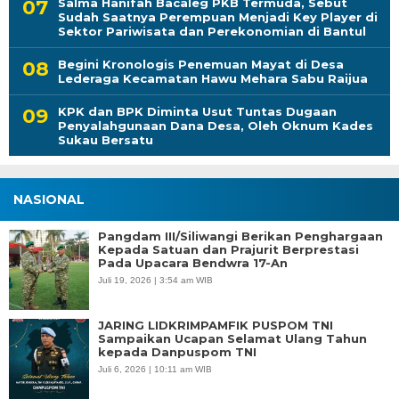
Salma Hanifah Bacaleg PKB Termuda, Sebut
Sudah Saatnya Perempuan Menjadi Key Player di
Sektor Pariwisata dan Perekonomian di Bantul
Begini Kronologis Penemuan Mayat di Desa
Lederaga Kecamatan Hawu Mehara Sabu Raijua
KPK dan BPK Diminta Usut Tuntas Dugaan
Penyalahgunaan Dana Desa, Oleh Oknum Kades
Sukau Bersatu
NASIONAL
Pangdam III/Siliwangi Berikan Penghargaan
Kepada Satuan dan Prajurit Berprestasi
Pada Upacara Bendwra 17-An
Juli 19, 2026 | 3:54 am WIB
JARING LIDKRIMPAMFIK PUSPOM TNI
Sampaikan Ucapan Selamat Ulang Tahun
kepada Danpuspom TNI
Juli 6, 2026 | 10:11 am WIB