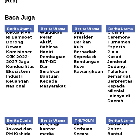
(Red)
Baca Juga
Berita Utama
Berita Utama
Berita Utama
Berita Utama
Ketua MPR
Wujudkan
Saat
Closing
RI Bamsoet
Peran
Presiden
Ceremony
Dorong
Aktif,
Berikan
Turnamen
Dewan
Babinsa
Kuis
Esports
Komisioner
Hadiri
Berhadiah
Piala
OJK 2022-
Pembagian
Sepeda di
Kasad,
2027 Jaga
BLT-DD
Bendungan
Jenderal
Kondusifitas
Dan
Kuwil
Dudung :
Ekosistem
Serahkan
Kawangkoan
Tularkan
Industri
Bantuan
Semangat
Keuangan
Kepada
Berprestasi
Nasional
Masyarakat
Kepada
Milenial
Lainnya di
Daerah
Berita Dunia
Berita Utama
TNI/POLRI
Berita Utama
Presiden
Kunjungi
Aksi
Satlantas
Jokowi dan
kantor
Serbuan
Polres
PM Kishida
media
Secara
Bantul