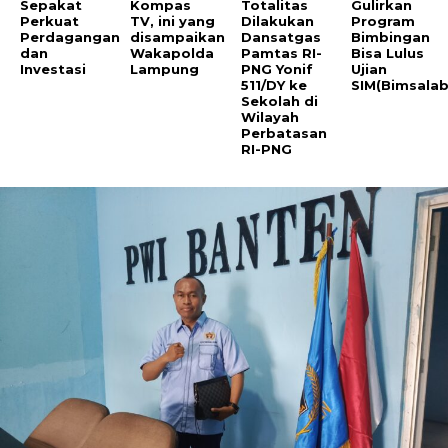
Sepakat
Kompas
Totalitas
Gulirkan
Perkuat
TV, ini yang
Dilakukan
Program
Perdagangan
disampaikan
Dansatgas
Bimbingan
dan
Wakapolda
Pamtas RI-
Bisa Lulus
Investasi
Lampung
PNG Yonif
Ujian
511/DY ke
SIM(Bimsalab
Sekolah di
Wilayah
Perbatasan
RI-PNG