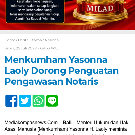
Home /
Berita Utama
/
Nasional
Senin, 25 Juli 2022 - 09:33 WIB
Menkumham Yasonna
Laoly Dorong Penguatan
Pengawasan Notaris
Mediakompasnews.Com –
Bali
– Menteri Hukum dan Hak
Asasi Manusia (Menkumham) Yasonna H. Laoly meminta