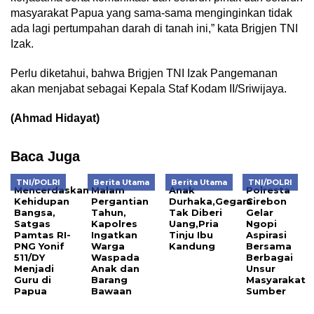
masyarakat Papua yang sama-sama menginginkan tidak
ada lagi pertumpahan darah di tanah ini,” kata Brigjen TNI
Izak.
Perlu diketahui, bahwa Brigjen TNI Izak Pangemanan
akan menjabat sebagai Kepala Staf Kodam II/Sriwijaya.
(Ahmad Hidayat)
Baca Juga
TNI/POLRI
Berita Utama
Berita Utama
TNI/POLRI
Mencerdaskan
Malam
Anak
Polresta
Kehidupan
Pergantian
Durhaka,Gegara
Cirebon
Bangsa,
Tahun,
Tak Diberi
Gelar
Satgas
Kapolres
Uang,Pria
Ngopi
Pamtas RI-
Ingatkan
Tinju Ibu
Aspirasi
PNG Yonif
Warga
Kandung
Bersama
511/DY
Waspada
Berbagai
Menjadi
Anak dan
Unsur
Guru di
Barang
Masyarakat
Papua
Bawaan
Sumber