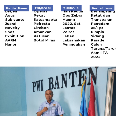
Berita Utama
TNI/POLRI
TNI/POLRI
Berita Utama
Letjen
Operasi
Hari Kedua
Berlangsung
Agus
Pekat
Ops Zebra
Ketat dan
Subiyanto
Satsamapta
Maung
Transparan,
Juarai
Polresta
2022, Sat
Pangdam
Novelty
Cirebon
Lantas
XII/Tpr
Shot
Amankan
Polres
Pimpin
Exhibition
Ratusan
Lebak
Sidang
AARM
Botol Miras
Laksanakan
Parade
Hanoi
Penindakan
Calon
Taruna/Tarun
Akmil TA
2022