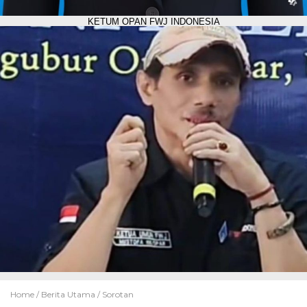
KETUM OPAN FWJ INDONESIA
Home /
Berita Utama
/
Sorotan