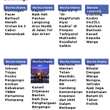
Berita Utama
Berita Utama
Berita Utama
Bandar
Kontingen
Kapolri
Haul Ke-15
Peduli
Lampung
Paser
Naik Heli
“Al-
Stunting,
Berhasil
Pantau
Maghfurlah
Kodim
Meraih
Langsung
Kiyai
0421/Ls
Urutan ke 3
Arus Mudik
Kadna” di
Salurkan
Cabor
di Jalan Tol
Ponpes
Bantuan
Menembak
dan Arteri
Tarbiyatul
Kasad
Mubtadin
Kepada
Roudlatul
Warga
Salikin
Berita Utama
Berita Utama
Berita Utama
Berita Utama
Presiden
Bertemu
Halal
Jokowi
Menteri
Bihalal
Tinjau
Teten
Dengan
Posko
Masduki,
Warga
Pengungsi
Bamsoet:
Nongsa,
Korban
IMI
Jefridin
Kanwil
Kebakaran
Gandeng
Ajak Jaga
Ditjenpas
TBBM
Kementerian
Kedamaian
Banten
Pertamina
Koperasi
Batam Di
Raih Dua
Plumpang
dan UKM
Tahun
Penghargaan
Dalam
Politik
Bergengsi
Berbagai