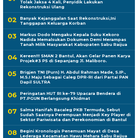
Tolak Jaksa 4 Kali, Penyidik Lakukan
Rekonstruksi Ulang
Banyak Kejanggalan Saat Rekonstruksi,Ini
Tanggapan Keluarga Korban
Markus Dodo Mengaku Kepala Suku Kekoro
Nadida Memalsukan Dokumen Demi Merampas
Tanah Milik Masyarakat Kabupaten Sabu Raijua
Kereen!!! SMAN 2 Bantul, Akan Gelar Panen Karya
Projek#3 P5 di Sepanjang Jl. Maliboro.
Brigjen TNI (Purn) H. Abdul Rahman Made, S.IP.,
M.S.I Maju Sebagai Caleg DPR-RI dari Partai PAN
Dapil SULTRA
Peringatan HUT RI ke-79 Upacara Bendera di
PT.PGUN Berlangsung Khidmat
Salma Hanifah Bacaleg PKB Termuda, Sebut
Sudah Saatnya Perempuan Menjadi Key Player di
Sektor Pariwisata dan Perekonomian di Bantul
Begini Kronologis Penemuan Mayat di Desa
Lederaga Kecamatan Hawu Mehara Sabu Raijua