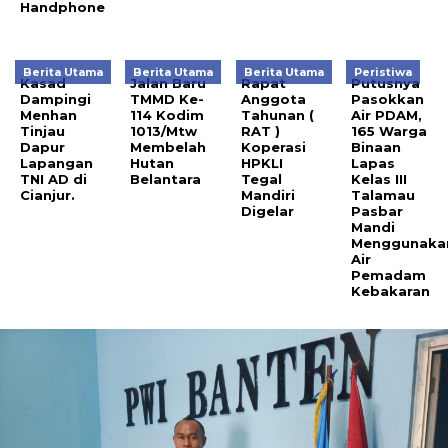
Handphone
Berita Utama
Berita Utama
Berita Utama
Peristiwa
Kasad
Jalan Baru
Rapat
Putusnya
Dampingi
TMMD Ke-
Anggota
Pasokkan
Menhan
114 Kodim
Tahunan (
Air PDAM,
Tinjau
1013/Mtw
RAT )
165 Warga
Dapur
Membelah
Koperasi
Binaan
Lapangan
Hutan
HPKLI
Lapas
TNI AD di
Belantara
Tegal
Kelas III
Cianjur.
Mandiri
Talamau
Digelar
Pasbar
Mandi
Menggunaka
Air
Pemadam
Kebakaran