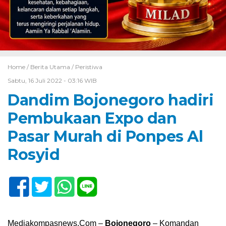
Home /
Berita Utama
/
Peristiwa
Sabtu, 16 Juli 2022 - 03:16 WIB
Dandim Bojonegoro hadiri
Pembukaan Expo dan
Pasar Murah di Ponpes Al
Rosyid
Mediakompasnews.Com –
Bojonegoro
– Komandan