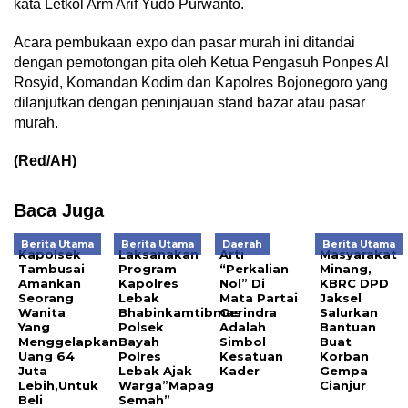
kata Letkol Arm Arif Yudo Purwanto.
Acara pembukaan expo dan pasar murah ini ditandai
dengan pemotongan pita oleh Ketua Pengasuh Ponpes Al
Rosyid, Komandan Kodim dan Kapolres Bojonegoro yang
dilanjutkan dengan peninjauan stand bazar atau pasar
murah.
(Red/AH)
Baca Juga
Berita Utama
Berita Utama
Daerah
Berita Utama
Kapolsek
Laksanakan
Arti
Masyarakat
Tambusai
Program
“Perkalian
Minang,
Amankan
Kapolres
Nol” Di
KBRC DPD
Seorang
Lebak
Mata Partai
Jaksel
Wanita
Bhabinkamtibmas
Gerindra
Salurkan
Yang
Polsek
Adalah
Bantuan
Menggelapkan
Bayah
Simbol
Buat
Uang 64
Polres
Kesatuan
Korban
Juta
Lebak Ajak
Kader
Gempa
Lebih,Untuk
Warga”Mapag
Cianjur
Beli
Semah”