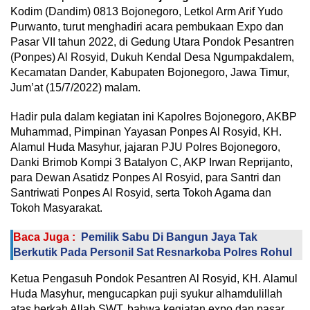
Kodim (Dandim) 0813 Bojonegoro, Letkol Arm Arif Yudo
Purwanto, turut menghadiri acara pembukaan Expo dan
Pasar VII tahun 2022, di Gedung Utara Pondok Pesantren
(Ponpes) Al Rosyid, Dukuh Kendal Desa Ngumpakdalem,
Kecamatan Dander, Kabupaten Bojonegoro, Jawa Timur,
Jum’at (15/7/2022) malam.
Hadir pula dalam kegiatan ini Kapolres Bojonegoro, AKBP
Muhammad, Pimpinan Yayasan Ponpes Al Rosyid, KH.
Alamul Huda Masyhur, jajaran PJU Polres Bojonegoro,
Danki Brimob Kompi 3 Batalyon C, AKP Irwan Reprijanto,
para Dewan Asatidz Ponpes Al Rosyid, para Santri dan
Santriwati Ponpes Al Rosyid, serta Tokoh Agama dan
Tokoh Masyarakat.
Baca Juga :
Pemilik Sabu Di Bangun Jaya Tak
Berkutik Pada Personil Sat Resnarkoba Polres Rohul
Ketua Pengasuh Pondok Pesantren Al Rosyid, KH. Alamul
Huda Masyhur, mengucapkan puji syukur alhamdulillah
atas berkah Allah SWT, bahwa kegiatan expo dan pasar