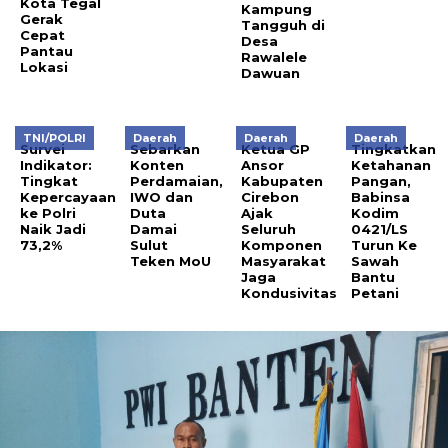
Kota Tegal
Kampung
Gerak
Tangguh di
Cepat
Desa
Pantau
Rawalele
Lokasi
Dawuan
TNI/POLRI
Daerah
Daerah
Daerah
Survei
Sebarkan
Ketua GP
Tingkatkan
Indikator:
Konten
Ansor
Ketahanan
Tingkat
Perdamaian,
Kabupaten
Pangan,
Kepercayaan
IWO dan
Cirebon
Babinsa
ke Polri
Duta
Ajak
Kodim
Naik Jadi
Damai
Seluruh
0421/LS
73,2%
Sulut
Komponen
Turun Ke
Teken MoU
Masyarakat
Sawah
Jaga
Bantu
Kondusivitas
Petani