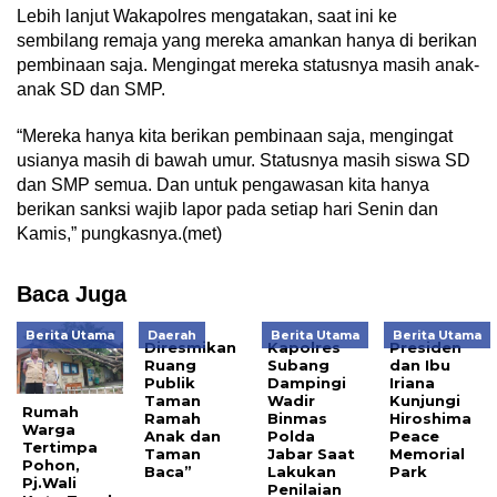
Lebih lanjut Wakapolres mengatakan, saat ini ke
sembilang remaja yang mereka amankan hanya di berikan
pembinaan saja. Mengingat mereka statusnya masih anak-
anak SD dan SMP.
“Mereka hanya kita berikan pembinaan saja, mengingat
usianya masih di bawah umur. Statusnya masih siswa SD
dan SMP semua. Dan untuk pengawasan kita hanya
berikan sanksi wajib lapor pada setiap hari Senin dan
Kamis,” pungkasnya.(met)
Baca Juga
Berita Utama
Daerah
Berita Utama
Berita Utama
Diresmikan
Kapolres
Presiden
Ruang
Subang
dan Ibu
Publik
Dampingi
Iriana
Taman
Wadir
Kunjungi
Rumah
Ramah
Binmas
Hiroshima
Warga
Anak dan
Polda
Peace
Tertimpa
Taman
Jabar Saat
Memorial
Pohon,
Baca”
Lakukan
Park
Pj.Wali
Penilaian