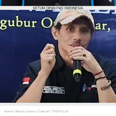
KETUM OPAN FWJ INDONESIA
Home /
Berita Utama
/
Daerah
/
TNI/POLRI