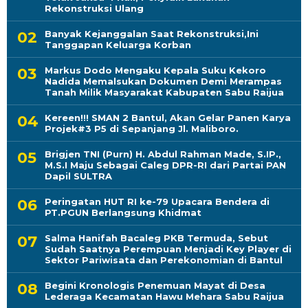
Rekonstruksi Ulang
Banyak Kejanggalan Saat Rekonstruksi,Ini
Tanggapan Keluarga Korban
Markus Dodo Mengaku Kepala Suku Kekoro
Nadida Memalsukan Dokumen Demi Merampas
Tanah Milik Masyarakat Kabupaten Sabu Raijua
Kereen!!! SMAN 2 Bantul, Akan Gelar Panen Karya
Projek#3 P5 di Sepanjang Jl. Maliboro.
Brigjen TNI (Purn) H. Abdul Rahman Made, S.IP.,
M.S.I Maju Sebagai Caleg DPR-RI dari Partai PAN
Dapil SULTRA
Peringatan HUT RI ke-79 Upacara Bendera di
PT.PGUN Berlangsung Khidmat
Salma Hanifah Bacaleg PKB Termuda, Sebut
Sudah Saatnya Perempuan Menjadi Key Player di
Sektor Pariwisata dan Perekonomian di Bantul
Begini Kronologis Penemuan Mayat di Desa
Lederaga Kecamatan Hawu Mehara Sabu Raijua