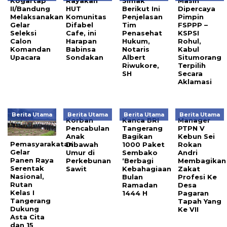
Kogartap
Rayakan
Simak
Masih
II/Bandung
HUT
Berikut Ini
Dipercaya
Melaksanakan
Komunitas
Penjelasan
Pimpin
Gelar
Difabel
Tim
FSPPP –
Seleksi
Cafe, ini
Penasehat
KSPSI
Calon
Harapan
Hukum,
Rohul,
Komandan
Babinsa
Notaris
Kabul
Upacara
Sondakan
Albert
Situmorang
Riwukore,
Terpilih
SH
Secara
Aklamasi
Berita Utama
Berita Utama
Berita Utama
Berita Utama
Korban
Kanca BRI
Manager
Pencabulan
Tangerang
PTPN V
Anak
Bagikan
Kebun Sei
Pemasyarakatan
Dibawah
1000 Paket
Rokan
Gelar
Umur di
Sembako
Andri
Panen Raya
Perkebunan
‘Berbagi
Membagikan
Serentak
Sawit
Kebahagiaan
Zakat
Nasional,
Bulan
Profesi Ke
Rutan
Ramadan
Desa
Kelas I
1444 H
Pagaran
Tangerang
Tapah Yang
Dukung
Ke VII
Asta Cita
dan 15