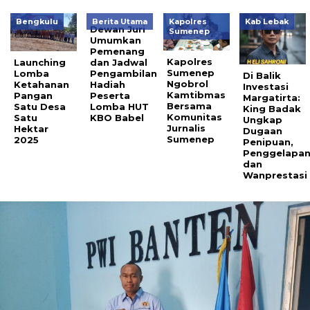
Bengkulu
Berita Utama
Kapolres
Kab Lebak
Dewan Juri
Sumenep
Umumkan
Pemenang
Kapolres
Launching
dan Jadwal
Sumenep
Lomba
Pengambilan
Di Balik
Ngobrol
Ketahanan
Hadiah
Investasi
Kamtibmas
Pangan
Peserta
Margatirta:
Bersama
Satu Desa
Lomba HUT
King Badak
Komunitas
Satu
KBO Babel
Ungkap
Jurnalis
Hektar
Dugaan
Sumenep
2025
Penipuan,
Penggelapan
dan
Wanprestasi