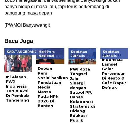
2025 menegaskan bahwa semangat Banyuwangi bukan
hanya hidup di masa lalu, tapi terus berkembang di
panggung masa depan
(PWMOI Banyuwangi)
Baca Juga
KAB.TANGERANG
Hari Pers
Kegiatan
Kegiatan
DPD IWO
Nasional
Jurnalis
Jurnalis
Indonesia
Lamsel
Dewan
Gelar
PWI Kota
Pers
Pertemuan
Tangsel
Ini Alasan
Sosialisasikan
Di Resto &
Jalin
FWJ
Pendataan
Cafe Dapur
Sinergi
Indonesia
Media
De’nok
dengan
Turun Aksi
Massa
Satpol PP,
Di Pemkab
Pada HPN
Bahas
Tangerang
2026 Di
Kolaborasi
Banten
Strategis di
Bidang
Edukasi
Publik