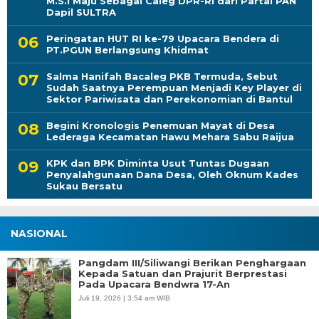
M.S.I Maju Sebagai Caleg DPR-RI dari Partai PAN
Dapil SULTRA
Peringatan HUT RI ke-79 Upacara Bendera di
PT.PGUN Berlangsung Khidmat
Salma Hanifah Bacaleg PKB Termuda, Sebut
Sudah Saatnya Perempuan Menjadi Key Player di
Sektor Pariwisata dan Perekonomian di Bantul
Begini Kronologis Penemuan Mayat di Desa
Lederaga Kecamatan Hawu Mehara Sabu Raijua
KPK dan BPK Diminta Usut Tuntas Dugaan
Penyalahgunaan Dana Desa, Oleh Oknum Kades
Sukau Bersatu
NASIONAL
Pangdam III/Siliwangi Berikan Penghargaan
Kepada Satuan dan Prajurit Berprestasi
Pada Upacara Bendwra 17-An
Juli 19, 2026 | 3:54 am WIB