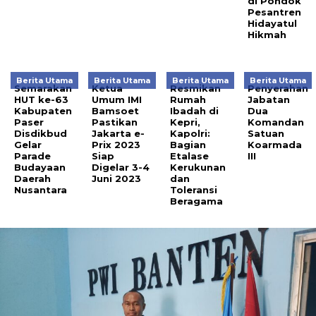
di Pondok
Pesantren
Hidayatul
Hikmah
Berita Utama
Berita Utama
Berita Utama
Berita Utama
Semarakan
Ketua
Resmikan
Penyerahan
HUT ke-63
Umum IMI
Rumah
Jabatan
Kabupaten
Bamsoet
Ibadah di
Dua
Paser
Pastikan
Kepri,
Komandan
Disdikbud
Jakarta e-
Kapolri:
Satuan
Gelar
Prix 2023
Bagian
Koarmada
Parade
Siap
Etalase
III
Budayaan
Digelar 3-4
Kerukunan
Daerah
Juni 2023
dan
Nusantara
Toleransi
Beragama