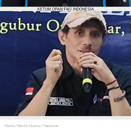
KETUM OPAN FWJ INDONESIA
Home /
Berita Utama
/
Nasional