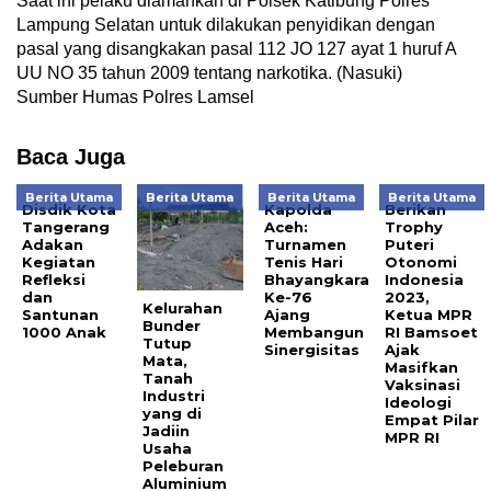
Saat ini pelaku diamankan di Polsek Katibung Polres
Lampung Selatan untuk dilakukan penyidikan dengan
pasal yang disangkakan pasal 112 JO 127 ayat 1 huruf A
UU NO 35 tahun 2009 tentang narkotika. (Nasuki)
Sumber Humas Polres Lamsel
Baca Juga
Berita Utama
Berita Utama
Berita Utama
Berita Utama
Disdik Kota
Kapolda
Berikan
Tangerang
Aceh:
Trophy
Adakan
Turnamen
Puteri
Kegiatan
Tenis Hari
Otonomi
Refleksi
Bhayangkara
Indonesia
dan
Ke-76
2023,
Kelurahan
Santunan
Ajang
Ketua MPR
Bunder
1000 Anak
Membangun
RI Bamsoet
Tutup
Sinergisitas
Ajak
Mata,
Masifkan
Tanah
Vaksinasi
Industri
Ideologi
yang di
Empat Pilar
Jadiin
MPR RI
Usaha
Peleburan
Aluminium