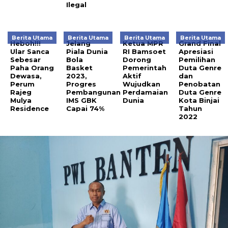
Ilegal
Berita Utama
Berita Utama
Berita Utama
Berita Utama
Heboh!!!
Jelang
Ketua MPR
Grand Final
Ular Sanca
Piala Dunia
RI Bamsoet
Apresiasi
Sebesar
Bola
Dorong
Pemilihan
Paha Orang
Basket
Pemerintah
Duta Genre
Dewasa,
2023,
Aktif
dan
Perum
Progres
Wujudkan
Penobatan
Rajeg
Pembangunan
Perdamaian
Duta Genre
Mulya
IMS GBK
Dunia
Kota Binjai
Residence
Capai 74%
Tahun
2022