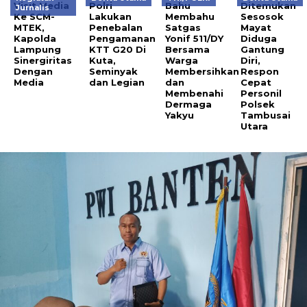
Visit Media
Polri
Bahu
Ditemukan
Jurnalis
Ke SCM-
Lakukan
Membahu
Sesosok
MTEK,
Penebalan
Satgas
Mayat
Kapolda
Pengamanan
Yonif 511/DY
Diduga
Lampung
KTT G20 Di
Bersama
Gantung
Sinergiritas
Kuta,
Warga
Diri,
Dengan
Seminyak
Membersihkan
Respon
Media
dan Legian
dan
Cepat
Membenahi
Personil
Dermaga
Polsek
Yakyu
Tambusai
Utara