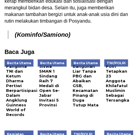
kerap memberikan edukasi dan sosialisasi dengan
merangkul bidan desa. Selain itu, juga memberikan
makanan tambahan bergizi untuk anak-anak usia dini dan
rutin melakukan timbangan di Posyandu.
(Kominfo/Samiono)
Baca Juga
Berita Utama
Berita Utama
Berita Utama
TNI/POLRI
Panglima
Siswa
Bangunan
Polri
TNI dan
SMAN 1
Liar Tanpa
Tetapkan
Ketum
Sindang
PBG dan
23
Dharma
Raih 7
Abaikan
Anggota
Pertiwi
Medali di
GSB,
Khilafatul
Berpartisipasi
Open Se-
Kecamatan
Muslimin
Dalam
Jabar
Pinang di
Sebagai
Angklung
Invitasi 5
Duga
Tersangka
Guinness
Provinsi
Tutup Mata
World of
Records
Kegiatan
Berita Utama
TNI/POLRI
Berita Utama