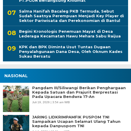
PT.PGUN Berlangsung Khidmat
Salma Hanifah Bacaleg PKB Termuda, Sebut
Sudah Saatnya Perempuan Menjadi Key Player di
Sektor Pariwisata dan Perekonomian di Bantul
Begini Kronologis Penemuan Mayat di Desa
Lederaga Kecamatan Hawu Mehara Sabu Raijua
KPK dan BPK Diminta Usut Tuntas Dugaan
Penyalahgunaan Dana Desa, Oleh Oknum Kades
Sukau Bersatu
NASIONAL
Pangdam III/Siliwangi Berikan Penghargaan
Kepada Satuan dan Prajurit Berprestasi
Pada Upacara Bendwra 17-An
Juli 19, 2026 | 3:54 am WIB
JARING LIDKRIMPAMFIK PUSPOM TNI
Sampaikan Ucapan Selamat Ulang Tahun
kepada Danpuspom TNI