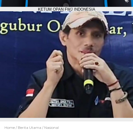
KETUM OPAN FWJ INDONESIA
Home /
Berita Utama
/
Nasional