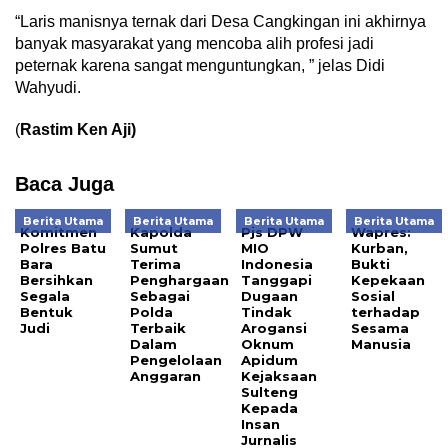
“Laris manisnya ternak dari Desa Cangkingan ini akhirnya
banyak masyarakat yang mencoba alih profesi jadi
peternak karena sangat menguntungkan, ” jelas Didi
Wahyudi.
(
Rastim Ken Aji)
Baca Juga
Berita Utama
Berita Utama
Berita Utama
Berita Utama
Komitmen
Kapolda
Pjs DPW
Wapres:
Polres Batu
Sumut
MIO
Kurban,
Bara
Terima
Indonesia
Bukti
Bersihkan
Penghargaan
Tanggapi
Kepekaan
Segala
Sebagai
Dugaan
Sosial
Bentuk
Polda
Tindak
terhadap
Judi
Terbaik
Arogansi
Sesama
Dalam
Oknum
Manusia
Pengelolaan
Apidum
Anggaran
Kejaksaan
Sulteng
Kepada
Insan
Jurnalis