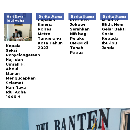
Hari Raya
Berita Utama
Berita Utama
Berita Utama
Capaian
Presiden
Milad ke
Idul Adha
Kinerja
Jokowi
58th, Heni
Polres
Serahkan
Gelar Bakti
Metro
NIB bagi
Sosial
Tangerang
Pelaku
Kepada
Kota Tahun
UMKM di
Ibu-ibu
Kepala
2023
Tanah
Janda
Seksi
Papua
Penyelengaraan
Haji dan
Umrah H.
Abdul
Manan
Mengucapkan
Selamat
Hari Raya
Idul Adha
1446 H