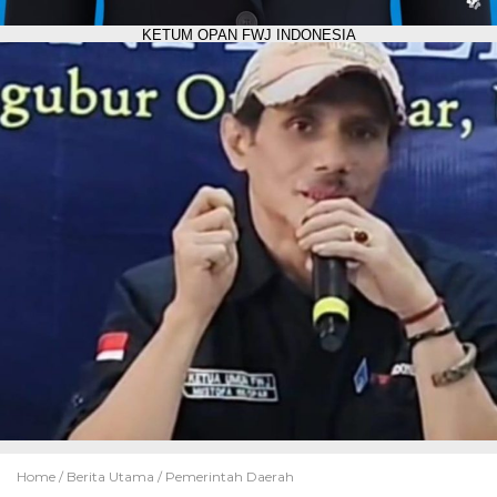
KETUM OPAN FWJ INDONESIA
Home /
Berita Utama
/
Pemerintah Daerah