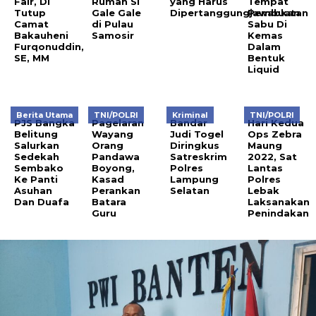
Fair, Di
Rumah Si
yang Harus
Tempat
Tutup
Gale Gale
Dipertanggungjawabkan
Pembuatan
Camat
di Pulau
Sabu Di
Bakauheni
Samosir
Kemas
Furqonuddin,
Dalam
SE, MM
Bentuk
Liquid
Berita Utama
TNI/POLRI
Kriminal
TNI/POLRI
PJS Bangka
Pagelaran
Bandar
Hari Kedua
Belitung
Wayang
Judi Togel
Ops Zebra
Salurkan
Orang
Diringkus
Maung
Sedekah
Pandawa
Satreskrim
2022, Sat
Sembako
Boyong,
Polres
Lantas
Ke Panti
Kasad
Lampung
Polres
Asuhan
Perankan
Selatan
Lebak
Dan Duafa
Batara
Laksanakan
Guru
Penindakan