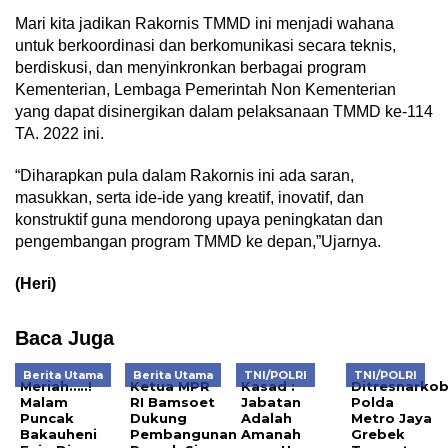
Mari kita jadikan Rakornis TMMD ini menjadi wahana
untuk berkoordinasi dan berkomunikasi secara teknis,
berdiskusi, dan menyinkronkan berbagai program
Kementerian, Lembaga Pemerintah Non Kementerian
yang dapat disinergikan dalam pelaksanaan TMMD ke-114
TA. 2022 ini.
“Diharapkan pula dalam Rakornis ini ada saran,
masukkan, serta ide-ide yang kreatif, inovatif, dan
konstruktif guna mendorong upaya peningkatan dan
pengembangan program TMMD ke depan,”Ujarnya.
(Heri)
Baca Juga
Berita Utama
Berita Utama
TNI/POLRI
TNI/POLRI
Meriah…..!
Ketua MPR
Kasad :
Ditresnarko
Malam
RI Bamsoet
Jabatan
Polda
Puncak
Dukung
Adalah
Metro Jaya
Bakauheni
Pembangunan
Amanah
Grebek