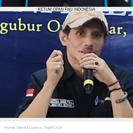
KETUM OPAN FWJ INDONESIA
Home /
Berita Utama
/
TNI/POLRI