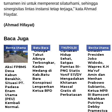
turnamen ini untuk mempererat silaturhami, sehingga
sinergisitas lintas instansi tetap terjaga,” kata Ahmad
Haydar.
(Ahmad Hifayat)
Baca Juga
Berita Utama
Batu Bara
TNI/POLRI
Berita Utama
“Diduga”
Ciptakan
Dihadiri
Takut
Hidup
Presiden
Aibnya
Sehat,
Joko
Terbongkar,
Satgas
Widodo,
Kades
Pamtas RI-
Wapres K.H
Aksi FPBMS
Medang di
PNG Statis
Ma’ruf
Desa
Kab.Batu
Yonif 511/DY
Amin dan
Kabun
Bara
Mengadakan
Menhan
Berakhir,
Konspirasi
Khitanan
Prabowo
Situasi PT.
Lengserkan
Massal
Subianto,
Padasa
Ketua BPD
Gratis di
Ketua MPR
Enam
Perbatasan
RI Bamsoet
Utama
Nikahkan
(PEU)
Putrinya
Kembali
Debby
Normal.
Pramestya