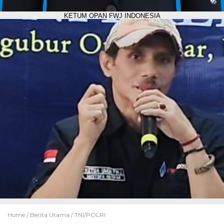
KETUM OPAN FWJ INDONESIA
Home /
Berita Utama
/
TNI/POLRI