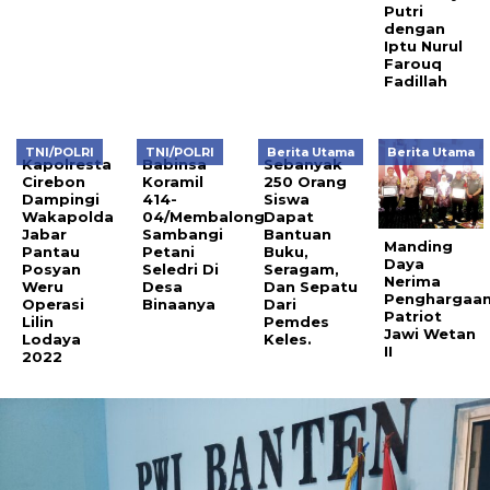
Putri
dengan
Iptu Nurul
Farouq
Fadillah
TNI/POLRI
TNI/POLRI
Berita Utama
Berita Utama
Kapolresta
Babinsa
Sebanyak
Cirebon
Koramil
250 Orang
Dampingi
414-
Siswa
Wakapolda
04/Membalong
Dapat
Jabar
Sambangi
Bantuan
Manding
Pantau
Petani
Buku,
Daya
Posyan
Seledri Di
Seragam,
Nerima
Weru
Desa
Dan Sepatu
Penghargaa
Operasi
Binaanya
Dari
Patriot
Lilin
Pemdes
Jawi Wetan
Lodaya
Keles.
II
2022