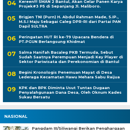
Kereen!!! SMAN 2 Bantul, Akan Gelar Panen Karya
Projek#3 P5 di Sepanjang Jl. Maliboro.
Brigjen TNI (Purn) H. Abdul Rahman Made, S.IP.,
M.S.I Maju Sebagai Caleg DPR-RI dari Partai PAN
Dapil SULTRA
Peringatan HUT RI ke-79 Upacara Bendera di
PT.PGUN Berlangsung Khidmat
Salma Hanifah Bacaleg PKB Termuda, Sebut
Sudah Saatnya Perempuan Menjadi Key Player di
Sektor Pariwisata dan Perekonomian di Bantul
Begini Kronologis Penemuan Mayat di Desa
Lederaga Kecamatan Hawu Mehara Sabu Raijua
KPK dan BPK Diminta Usut Tuntas Dugaan
Penyalahgunaan Dana Desa, Oleh Oknum Kades
Sukau Bersatu
NASIONAL
Pangdam III/Siliwangi Berikan Penghargaan