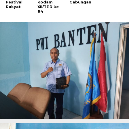
Festival
Kodam
Gabungan
Rakyat
XII/TPR ke
64