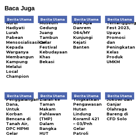
Baca Juga
Berita Utama
Berita Utama
Berita Utama
Berita Utama
Nurul
Museum
Ada Apa
Temanggun
Hadiyati
Gedung
Danrem
Fest 2023,
Lurah
Juang
064/MY
Upaya
Pabean
Tambun
Kunjungi
Promosi
Mensosialisasikan
Gelar
Kejati
dan
Kepada
Festival
Banten
Peningkatan
Warganya
Kebudayaan
Kelas
Membangun
Khas
Produk
Kampung
Bekasi
UMKM
Melalui
Local
Champion
Berita Utama
Berita Utama
Berita Utama
Berita Utama
Penggalangan
Ziarah ke
Tingkatkan
Jokowi dan
Dana,
Taman
Pengawasan
Ganjar
Untuk
Makam
Hutan
Olahraga
Korban
Pahlawan
Lindung
Bareng di
Bencana di
(TMP)
Koramil 421
CFD Solo
Tanah Air,
Dalam
– 03/Pnh
DPC HIPMI
Rangka
Gelar
Gelar
HUT
Patroli