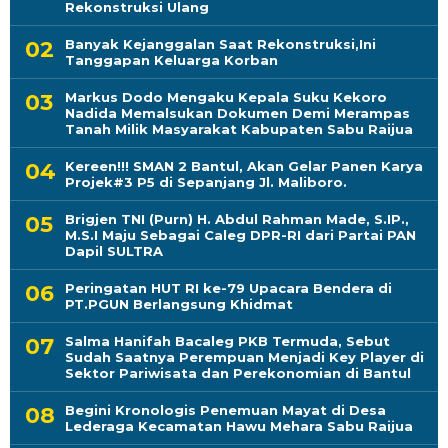
Rekonstruksi Ulang
Banyak Kejanggalan Saat Rekonstruksi,Ini
Tanggapan Keluarga Korban
Markus Dodo Mengaku Kepala Suku Kekoro
Nadida Memalsukan Dokumen Demi Merampas
Tanah Milik Masyarakat Kabupaten Sabu Raijua
Kereen!!! SMAN 2 Bantul, Akan Gelar Panen Karya
Projek#3 P5 di Sepanjang Jl. Maliboro.
Brigjen TNI (Purn) H. Abdul Rahman Made, S.IP.,
M.S.I Maju Sebagai Caleg DPR-RI dari Partai PAN
Dapil SULTRA
Peringatan HUT RI ke-79 Upacara Bendera di
PT.PGUN Berlangsung Khidmat
Salma Hanifah Bacaleg PKB Termuda, Sebut
Sudah Saatnya Perempuan Menjadi Key Player di
Sektor Pariwisata dan Perekonomian di Bantul
Begini Kronologis Penemuan Mayat di Desa
Lederaga Kecamatan Hawu Mehara Sabu Raijua