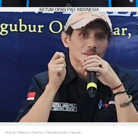
KETUM OPAN FWJ INDONESIA
Home /
Berita Utama
/
Pemerintah Daerah