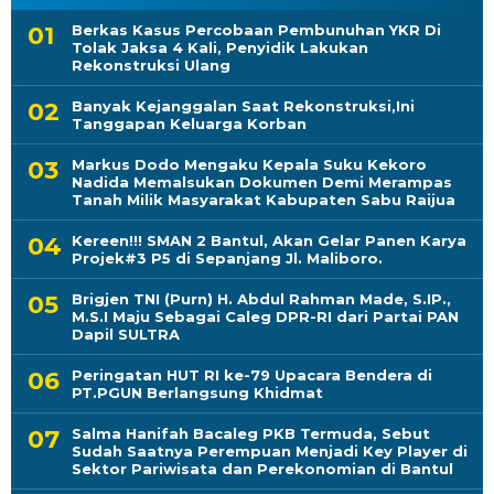
Berkas Kasus Percobaan Pembunuhan YKR Di
Tolak Jaksa 4 Kali, Penyidik Lakukan
Rekonstruksi Ulang
Banyak Kejanggalan Saat Rekonstruksi,Ini
Tanggapan Keluarga Korban
Markus Dodo Mengaku Kepala Suku Kekoro
Nadida Memalsukan Dokumen Demi Merampas
Tanah Milik Masyarakat Kabupaten Sabu Raijua
Kereen!!! SMAN 2 Bantul, Akan Gelar Panen Karya
Projek#3 P5 di Sepanjang Jl. Maliboro.
Brigjen TNI (Purn) H. Abdul Rahman Made, S.IP.,
M.S.I Maju Sebagai Caleg DPR-RI dari Partai PAN
Dapil SULTRA
Peringatan HUT RI ke-79 Upacara Bendera di
PT.PGUN Berlangsung Khidmat
Salma Hanifah Bacaleg PKB Termuda, Sebut
Sudah Saatnya Perempuan Menjadi Key Player di
Sektor Pariwisata dan Perekonomian di Bantul