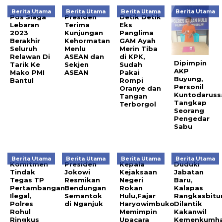
Berita Utama
Berita Utama
Berita Utama
Berita Utama
Pos Siaga
Presiden
Detik Detik
Lebaran
Terima
Eks
2023
Kunjungan
Panglima
Berakhir
Kehormatan
GAM Ayah
Seluruh
Menlu
Merin Tiba
Relawan Di
ASEAN dan
di KPK,
Dipimpin
Tarik Ke
Sekjen
Sudah
AKP
Mako PMI
ASEAN
Pakai
Buyung,
Bantul
Rompi
Personil
Oranye dan
Kuntodaruss
Tangan
Tangkap
Terborgol
Seorang
Pengedar
Sabu
Berita Utama
Berita Utama
Berita Utama
Berita Utama
Komitmen
Presiden
Kepala
Duduki
Tindak
Jokowi
Kejaksaan
Jabatan
Tegas TP
Resmikan
Negeri
Baru,
Pertambangan
Bendungan
Rokan
Kalapas
Ilegal,
Semantok
Hulu,Fajar
Rangkasbitu
Polres
di Nganjuk
Haryowimbuko
Dilantik
Rohul
Memimpin
Kakanwil
Ringkus
Upacara
Kemenkumh