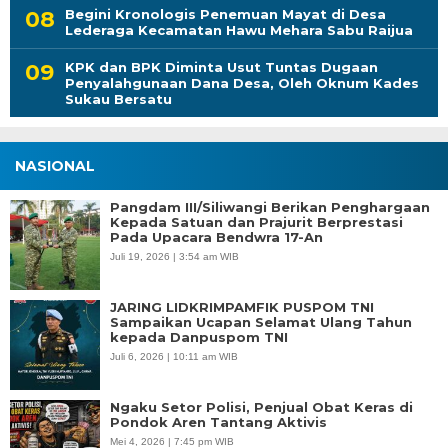
Begini Kronologis Penemuan Mayat di Desa
Lederaga Kecamatan Hawu Mehara Sabu Raijua
KPK dan BPK Diminta Usut Tuntas Dugaan
Penyalahgunaan Dana Desa, Oleh Oknum Kades
Sukau Bersatu
NASIONAL
Pangdam III/Siliwangi Berikan Penghargaan
Kepada Satuan dan Prajurit Berprestasi
Pada Upacara Bendwra 17-An
Juli 19, 2026 | 3:54 am WIB
JARING LIDKRIMPAMFIK PUSPOM TNI
Sampaikan Ucapan Selamat Ulang Tahun
kepada Danpuspom TNI
Juli 6, 2026 | 10:11 am WIB
Ngaku Setor Polisi, Penjual Obat Keras di
Pondok Aren Tantang Aktivis
Mei 4, 2026 | 7:45 pm WIB