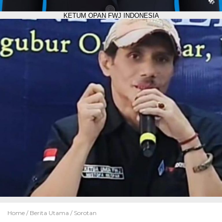
KETUM OPAN FWJ INDONESIA
Home /
Berita Utama
/
Sorotan