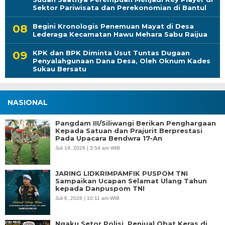
Sektor Pariwisata dan Perekonomian di Bantul
Begini Kronologis Penemuan Mayat di Desa
Lederaga Kecamatan Hawu Mehara Sabu Raijua
KPK dan BPK Diminta Usut Tuntas Dugaan
Penyalahgunaan Dana Desa, Oleh Oknum Kades
Sukau Bersatu
NASIONAL
Pangdam III/Siliwangi Berikan Penghargaan
Kepada Satuan dan Prajurit Berprestasi
Pada Upacara Bendwra 17-An
Juli 19, 2026 | 3:54 am WIB
JARING LIDKRIMPAMFIK PUSPOM TNI
Sampaikan Ucapan Selamat Ulang Tahun
kepada Danpuspom TNI
Juli 6, 2026 | 10:11 am WIB
Ngaku Setor Polisi, Penjual Obat Keras di