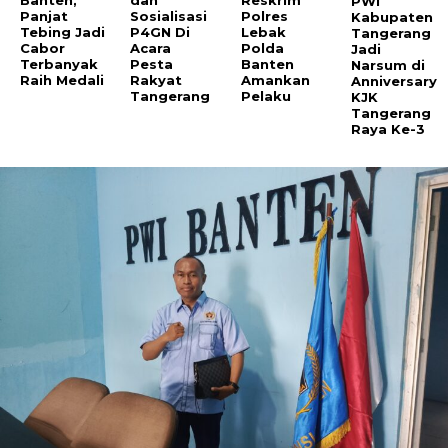
PWI
Panjat
Sosialisasi
Polres
Kabupaten
Tebing Jadi
P4GN Di
Lebak
Tangerang
Cabor
Acara
Polda
Jadi
Terbanyak
Pesta
Banten
Narsum di
Raih Medali
Rakyat
Amankan
Anniversary
Tangerang
Pelaku
KJK
Tangerang
Raya Ke-3