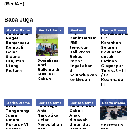
(Red/AH)
Baca Juga
Berita Utama
Berita Utama
Banten
Berita Utama
Pengadilan
Tim
Pangkoarma
Negeri
Deninteldam
III :
Banjarbaru
I/BB
Kerahkan
Kembali
temukan
Seluruh
Gelar
Ball Press
Kekuatan
Sidang
Bekas
untuk
Sosialisasi
Lanjutan
Impor
Latihan
Anti
Utang
Ilegal akan
Glagaspur
Bullying di
Piutang
di
Tingkat – III
SDN 001
Selundupkan
/ L3
Kabun
ke Medan
Koarmada
III
Berita Utama
Berita Utama
Berita Utama
Berita Utama
Kota
Lembaga
Oknum PNS
Tangerang
Anti
Cabuli
Juara
Narkotika
Anak
Umum
Gelar
dibawah
Porprov VI
Penyuluhan
Umur, Sat
Sekretaris
Banten,
dan
Reskrim