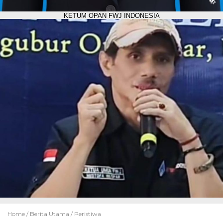
KETUM OPAN FWJ INDONESIA
Home /
Berita Utama
/
Peristiwa