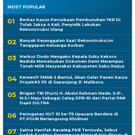
MOST POPULAR
Berkas Kasus Percobaan Pembunuhan YKR Di
Tolak Jaksa 4 Kali, Penyidik Lakukan
Rekonstruksi Ulang
Banyak Kejanggalan Saat Rekonstruksi,Ini
Tanggapan Keluarga Korban
Markus Dodo Mengaku Kepala Suku Kekoro
Nadida Memalsukan Dokumen Demi Merampas
Tanah Milik Masyarakat Kabupaten Sabu Raijua
Kereen!!! SMAN 2 Bantul, Akan Gelar Panen Karya
Projek#3 P5 di Sepanjang Jl. Maliboro.
Brigjen TNI (Purn) H. Abdul Rahman Made, S.IP.,
M.S.I Maju Sebagai Caleg DPR-RI dari Partai PAN
Dapil SULTRA
Peringatan HUT RI ke-79 Upacara Bendera di
PT.PGUN Berlangsung Khidmat
Salma Hanifah Bacaleg PKB Termuda, Sebut
Sudah Saatnya Perempuan Menjadi Key Player di