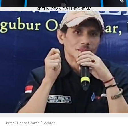
KETUM OPAN FWJ INDONESIA
Home /
Berita Utama
/
Sorotan