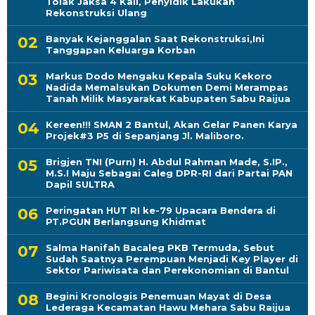
Tolak Jaksa 4 Kali, Penyidik Lakukan
Rekonstruksi Ulang
Banyak Kejanggalan Saat Rekonstruksi,Ini
Tanggapan Keluarga Korban
Markus Dodo Mengaku Kepala Suku Kekoro
Nadida Memalsukan Dokumen Demi Merampas
Tanah Milik Masyarakat Kabupaten Sabu Raijua
Kereen!!! SMAN 2 Bantul, Akan Gelar Panen Karya
Projek#3 P5 di Sepanjang Jl. Maliboro.
Brigjen TNI (Purn) H. Abdul Rahman Made, S.IP.,
M.S.I Maju Sebagai Caleg DPR-RI dari Partai PAN
Dapil SULTRA
Peringatan HUT RI ke-79 Upacara Bendera di
PT.PGUN Berlangsung Khidmat
Salma Hanifah Bacaleg PKB Termuda, Sebut
Sudah Saatnya Perempuan Menjadi Key Player di
Sektor Pariwisata dan Perekonomian di Bantul
Begini Kronologis Penemuan Mayat di Desa
Lederaga Kecamatan Hawu Mehara Sabu Raijua