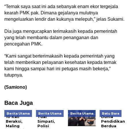
“Ternak saya saat ini ada sebanyak enam ekor tergejala
kearah PMK pak. Dimana gejalanya mulutnya
mengeluarkan lendir dan kukunya melepuh,” jelas Sukarni.
Dia juga mengucapkan terimakasih kepada pemerintah
yang telah membantu dalam penanganan dan
pencegahan PMK.
“Kami sangat berterimakasih kepada pemerintah yang
telah memberikan pelayanan kesehatan kepada ternak
kami hingga sampai hari ini petugas masih bekerja,”
tutupnya.
(Samiono)
Baca Juga
Berita Utama
Berita Utama
Berita Utama
Batu Bara
10 Kali
Tuai
Dunia
Beraksi,
Simpati,
Pendidikan
Maling
Polisi
Berdua