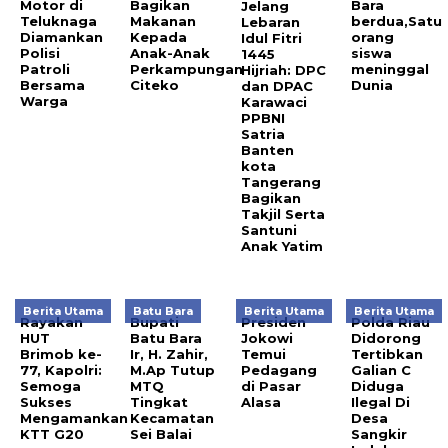
Motor di
Bagikan
Bara
Jelang
Teluknaga
Makanan
berdua,Satu
Lebaran
Diamankan
Kepada
orang
Idul Fitri
Polisi
Anak-Anak
siswa
1445
Patroli
Perkampungan
meninggal
Hijriah: DPC
Bersama
Citeko
Dunia
dan DPAC
Warga
Karawaci
PPBNI
Satria
Banten
kota
Tangerang
Bagikan
Takjil Serta
Santuni
Anak Yatim
Berita Utama
Batu Bara
Berita Utama
Berita Utama
Rayakan
Bupati
Presiden
Polda Riau
HUT
Batu Bara
Jokowi
Didorong
Brimob ke-
Ir, H. Zahir,
Temui
Tertibkan
77, Kapolri:
M.Ap Tutup
Pedagang
Galian C
Semoga
MTQ
di Pasar
Diduga
Sukses
Tingkat
Alasa
Ilegal Di
Mengamankan
Kecamatan
Desa
KTT G20
Sei Balai
Sangkir