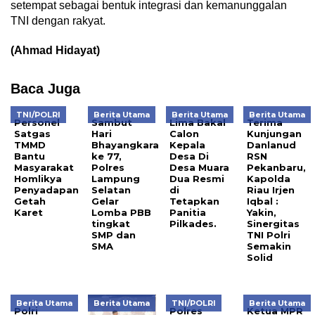
setempat sebagai bentuk integrasi dan kemanunggalan
TNI dengan rakyat.
(Ahmad Hidayat)
Baca Juga
TNI/POLRI
Berita Utama
Berita Utama
Berita Utama
Personel
Sambut
Lima Bakal
Terima
Satgas
Hari
Calon
Kunjungan
TMMD
Bhayangkara
Kepala
Danlanud
Bantu
ke 77,
Desa Di
RSN
Masyarakat
Polres
Desa Muara
Pekanbaru,
Homlikya
Lampung
Dua Resmi
Kapolda
Penyadapan
Selatan
di
Riau Irjen
Getah
Gelar
Tetapkan
Iqbal :
Karet
Lomba PBB
Panitia
Yakin,
tingkat
Pilkades.
Sinergitas
SMP dan
TNI Polri
SMA
Semakin
Solid
Berita Utama
Berita Utama
TNI/POLRI
Berita Utama
Polri
Polres
Ketua MPR