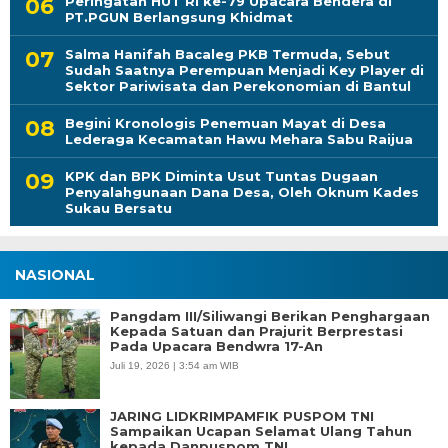
Peringatan HUT RI ke-79 Upacara Bendera di
PT.PGUN Berlangsung Khidmat
Salma Hanifah Bacaleg PKB Termuda, Sebut
Sudah Saatnya Perempuan Menjadi Key Player di
Sektor Pariwisata dan Perekonomian di Bantul
Begini Kronologis Penemuan Mayat di Desa
Lederaga Kecamatan Hawu Mehara Sabu Raijua
KPK dan BPK Diminta Usut Tuntas Dugaan
Penyalahgunaan Dana Desa, Oleh Oknum Kades
Sukau Bersatu
NASIONAL
Pangdam III/Siliwangi Berikan Penghargaan
Kepada Satuan dan Prajurit Berprestasi
Pada Upacara Bendwra 17-An
Juli 19, 2026 | 3:54 am WIB
JARING LIDKRIMPAMFIK PUSPOM TNI
Sampaikan Ucapan Selamat Ulang Tahun
kepada Danpuspom TNI