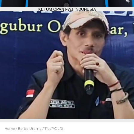
KETUM OPAN FWJ INDONESIA
Home /
Berita Utama
/
TNI/POLRI