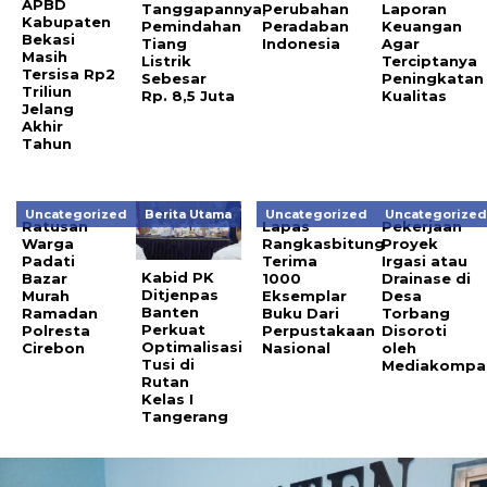
APBD
Tanggapannya,
Perubahan
Laporan
Kabupaten
Pemindahan
Peradaban
Keuangan
Bekasi
Tiang
Indonesia
Agar
Masih
Listrik
Terciptanya
Tersisa Rp2
Sebesar
Peningkatan
Triliun
Rp. 8,5 Juta
Kualitas
Jelang
Akhir
Tahun
Uncategorized
Berita Utama
Uncategorized
Uncategorize
Ratusan
Lapas
Pekerjaan
Warga
Rangkasbitung
Proyek
Padati
Terima
Irgasi atau
Kabid PK
Bazar
1000
Drainase di
Ditjenpas
Murah
Eksemplar
Desa
Banten
Ramadan
Buku Dari
Torbang
Perkuat
Polresta
Perpustakaan
Disoroti
Optimalisasi
Cirebon
Nasional
oleh
Tusi di
Mediakompa
Rutan
Kelas I
Tangerang