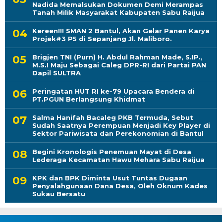
Nadida Memalsukan Dokumen Demi Merampas
Tanah Milik Masyarakat Kabupaten Sabu Raijua
Kereen!!! SMAN 2 Bantul, Akan Gelar Panen Karya
Projek#3 P5 di Sepanjang Jl. Maliboro.
Brigjen TNI (Purn) H. Abdul Rahman Made, S.IP.,
M.S.I Maju Sebagai Caleg DPR-RI dari Partai PAN
Dapil SULTRA
Peringatan HUT RI ke-79 Upacara Bendera di
PT.PGUN Berlangsung Khidmat
Salma Hanifah Bacaleg PKB Termuda, Sebut
Sudah Saatnya Perempuan Menjadi Key Player di
Sektor Pariwisata dan Perekonomian di Bantul
Begini Kronologis Penemuan Mayat di Desa
Lederaga Kecamatan Hawu Mehara Sabu Raijua
KPK dan BPK Diminta Usut Tuntas Dugaan
Penyalahgunaan Dana Desa, Oleh Oknum Kades
Sukau Bersatu