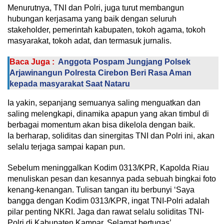
Menurutnya, TNI dan Polri, juga turut membangun
hubungan kerjasama yang baik dengan seluruh
stakeholder, pemerintah kabupaten, tokoh agama, tokoh
masyarakat, tokoh adat, dan termasuk jurnalis.
Baca Juga :
Anggota Pospam Jungjang Polsek
Arjawinangun Polresta Cirebon Beri Rasa Aman
kepada masyarakat Saat Nataru
Ia yakin, sepanjang semuanya saling menguatkan dan
saling melengkapi, dinamika apapun yang akan timbul di
berbagai momentum akan bisa dikelola dengan baik.
Ia berharap, soliditas dan sinergitas TNI dan Polri ini, akan
selalu terjaga sampai kapan pun.
Sebelum meninggalkan Kodim 0313/KPR, Kapolda Riau
menuliskan pesan dan kesannya pada sebuah bingkai foto
kenang-kenangan. Tulisan tangan itu berbunyi ‘Saya
bangga dengan Kodim 0313/KPR, ingat TNI-Polri adalah
pilar penting NKRI. Jaga dan rawat selalu soliditas TNI-
Polri di Kabupaten Kampar. Selamat bertugas’.