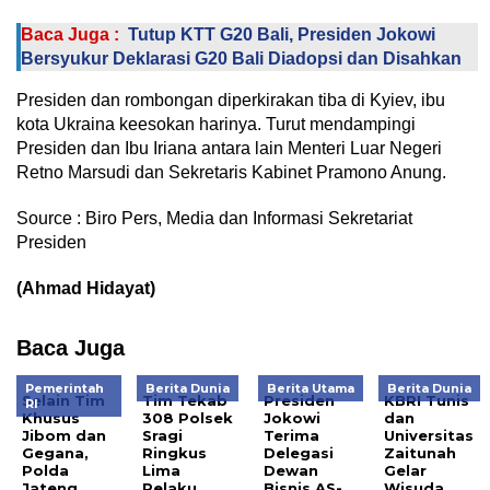
Baca Juga :
Tutup KTT G20 Bali, Presiden Jokowi
Bersyukur Deklarasi G20 Bali Diadopsi dan Disahkan
Presiden dan rombongan diperkirakan tiba di Kyiev, ibu
kota Ukraina keesokan harinya. Turut mendampingi
Presiden dan Ibu Iriana antara lain Menteri Luar Negeri
Retno Marsudi dan Sekretaris Kabinet Pramono Anung.
Source : Biro Pers, Media dan Informasi Sekretariat
Presiden
(Ahmad Hidayat)
Baca Juga
Pemerintah
Berita Dunia
Berita Utama
Berita Dunia
Selain Tim
Tim Tekab
Presiden
KBRI Tunis
RI
Khusus
308 Polsek
Jokowi
dan
Jibom dan
Sragi
Terima
Universitas
Gegana,
Ringkus
Delegasi
Zaitunah
Polda
Lima
Dewan
Gelar
Jateng
Pelaku
Bisnis AS-
Wisuda