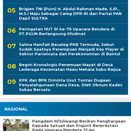
Brigjen TNI (Purn) H. Abdul Rahman Made, S.IP.,
M.S.I Maju Sebagai Caleg DPR-RI dari Partai PAN
Dapil SULTRA
Peringatan HUT RI ke-79 Upacara Bendera di
PT.PGUN Berlangsung Khidmat
Salma Hanifah Bacaleg PKB Termuda, Sebut
Sudah Saatnya Perempuan Menjadi Key Player di
Sektor Pariwisata dan Perekonomian di Bantul
Begini Kronologis Penemuan Mayat di Desa
Lederaga Kecamatan Hawu Mehara Sabu Raijua
KPK dan BPK Diminta Usut Tuntas Dugaan
Penyalahgunaan Dana Desa, Oleh Oknum Kades
Sukau Bersatu
NASIONAL
Pangdam III/Siliwangi Berikan Penghargaan
Kepada Satuan dan Prajurit Berprestasi
Pada Upacara Bendwra 17-An