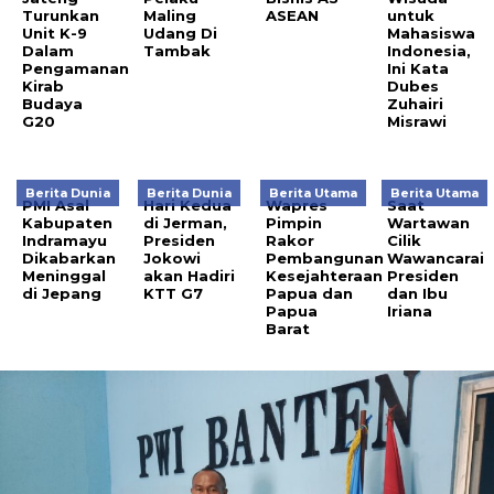
Turunkan
Maling
ASEAN
untuk
Unit K-9
Udang Di
Mahasiswa
Dalam
Tambak
Indonesia,
Pengamanan
Ini Kata
Kirab
Dubes
Budaya
Zuhairi
G20
Misrawi
Berita Dunia
Berita Dunia
Berita Utama
Berita Utama
PMI Asal
Hari Kedua
Wapres
Saat
Kabupaten
di Jerman,
Pimpin
Wartawan
Indramayu
Presiden
Rakor
Cilik
Dikabarkan
Jokowi
Pembangunan
Wawancarai
Meninggal
akan Hadiri
Kesejahteraan
Presiden
di Jepang
KTT G7
Papua dan
dan Ibu
Papua
Iriana
Barat