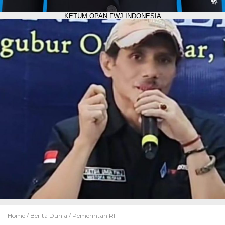
KETUM OPAN FWJ INDONESIA
Home /
Berita Dunia
/
Pemerintah RI