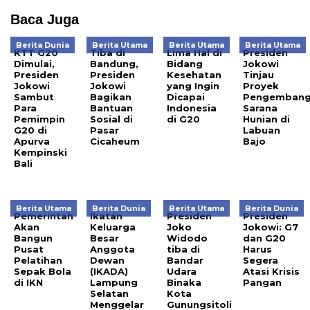
Baca Juga
Berita Dunia
Berita Utama
Berita Utama
Berita Utama
KTT G20
Tiba di
Lima Hal di
Presiden
Dimulai,
Bandung,
Bidang
Jokowi
Presiden
Presiden
Kesehatan
Tinjau
Jokowi
Jokowi
yang Ingin
Proyek
Sambut
Bagikan
Dicapai
Pengemban
Para
Bantuan
Indonesia
Sarana
Pemimpin
Sosial di
di G20
Hunian di
G20 di
Pasar
Labuan
Apurva
Cicaheum
Bajo
Kempinski
Bali
Berita Utama
Berita Dunia
Berita Utama
Berita Dunia
Pemerintah
Ikatan
Presiden
Presiden
Akan
Keluarga
Joko
Jokowi: G7
Bangun
Besar
Widodo
dan G20
Pusat
Anggota
tiba di
Harus
Pelatihan
Dewan
Bandar
Segera
Sepak Bola
(IKADA)
Udara
Atasi Krisis
di IKN
Lampung
Binaka
Pangan
Selatan
Kota
Menggelar
Gunungsitoli