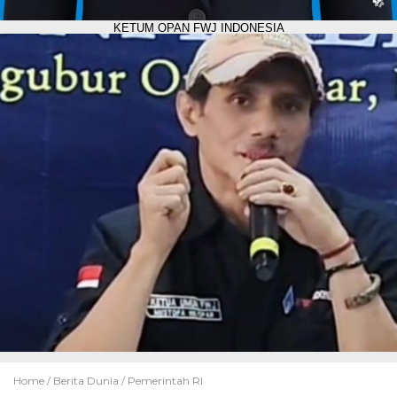
KETUM OPAN FWJ INDONESIA
Home /
Berita Dunia
/
Pemerintah RI