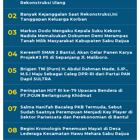
Rekonstruksi Ulang
Banyak Kejanggalan Saat Rekonstruksi,Ini
Tanggapan Keluarga Korban
Markus Dodo Mengaku Kepala Suku Kekoro
Nadida Memalsukan Dokumen Demi Merampas
Tanah Milik Masyarakat Kabupaten Sabu Raijua
Kereen!!! SMAN 2 Bantul, Akan Gelar Panen Karya
Projek#3 P5 di Sepanjang Jl. Maliboro.
Brigjen TNI (Purn) H. Abdul Rahman Made, S.IP.,
M.S.I Maju Sebagai Caleg DPR-RI dari Partai PAN
Dapil SULTRA
Peringatan HUT RI ke-79 Upacara Bendera di
PT.PGUN Berlangsung Khidmat
Salma Hanifah Bacaleg PKB Termuda, Sebut
Sudah Saatnya Perempuan Menjadi Key Player di
Sektor Pariwisata dan Perekonomian di Bantul
Begini Kronologis Penemuan Mayat di Desa
Lederaga Kecamatan Hawu Mehara Sabu Raijua