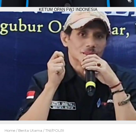
KETUM OPAN FWJ INDONESIA
Home /
Berita Utama
/
TNI/POLRI