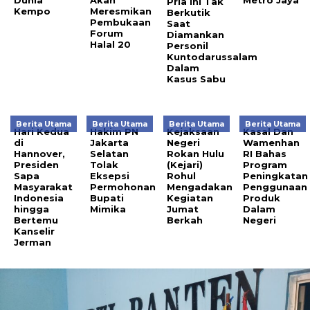
Pria Ini Tak
Kempo
Meresmikan
Berkutik
Pembukaan
Saat
Forum
Diamankan
Halal 20
Personil
Kuntodarussalam
Dalam
Kasus Sabu
Berita Utama
Berita Utama
Berita Utama
Berita Utama
Hari Kedua
Hakim PN
Kejaksaan
Kasal Dan
di
Jakarta
Negeri
Wamenhan
Hannover,
Selatan
Rokan Hulu
RI Bahas
Presiden
Tolak
(Kejari)
Program
Sapa
Eksepsi
Rohul
Peningkatan
Masyarakat
Permohonan
Mengadakan
Penggunaan
Indonesia
Bupati
Kegiatan
Produk
hingga
Mimika
Jumat
Dalam
Bertemu
Berkah
Negeri
Kanselir
Jerman