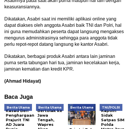
Asabrinya pada saat akan purna maupun hal lain dengan
keasuransiannya.
Dikatakan, Asabri saat ini memiliki aplikasi online yang
dapat diakses oleh anggota Asabri baik TNI dan Polri, hal
ini guna memudahkan peserta dapat langsung mengakses
mengurus administrasinya sehingga para anggota tidak
perlu repot-repot datang langsung ke kantor Asabri.
Dikatakan, berbagai produk Asabri antara lain jaminan
purna serta tabungan hari tua, jaminan kecelakaan kerja,
jaminan kematian dan kredit KPR.
(Ahmad Hidayat)
Baca Juga
Berita Utama
Berita Utama
Berita Utama
TNI/POLRI
Kasad Beri
Bertolak ke
Kapolri
Penghargaan
Jawa
Sidak
Prajurit TNI
Tengah,
Satpas SIM
AD Juara
Wapres
Polda
Dunia
Akan
Metro Jaya