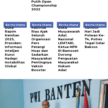
Putih Open
Championship
2022
Berita Utama
Berita Utama
Berita Utama
Berita Utama
Buka
Kabinda
Buka
Sambut
Rapim
Riau Ajak
Musyawarah
Hari Jadi
Kemhan
Seluruh
Adat
Polwan Ke-
2023,
Organisasi
Nasional
74, Polres
Presiden:
Pers
LEMTARI,
Tegal Gelar
Informasi
Perangi
Ketua MPR
Baksos
Intelijen
Hoax dan
RI Bamsoet
Kunci
Sadarkan
Dorong
Hadapi
Masyarakat
Penguatan
Instabilitas
Pentingnya
Masyarakat
Global
Vaksin
Hukum
Booster
Adat