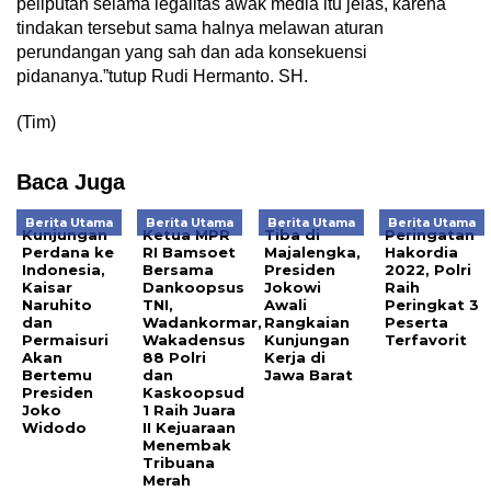
peliputan selama legalitas awak media itu jelas, karena
tindakan tersebut sama halnya melawan aturan
perundangan yang sah dan ada konsekuensi
pidananya.”tutup Rudi Hermanto. SH.
(Tim)
Baca Juga
Berita Utama
Berita Utama
Berita Utama
Berita Utama
Kunjungan
Ketua MPR
Tiba di
Peringatan
Perdana ke
RI Bamsoet
Majalengka,
Hakordia
Indonesia,
Bersama
Presiden
2022, Polri
Kaisar
Dankoopsus
Jokowi
Raih
Naruhito
TNI,
Awali
Peringkat 3
dan
Wadankormar,
Rangkaian
Peserta
Permaisuri
Wakadensus
Kunjungan
Terfavorit
Akan
88 Polri
Kerja di
Bertemu
dan
Jawa Barat
Presiden
Kaskoopsud
Joko
1 Raih Juara
Widodo
II Kejuaraan
Menembak
Tribuana
Merah