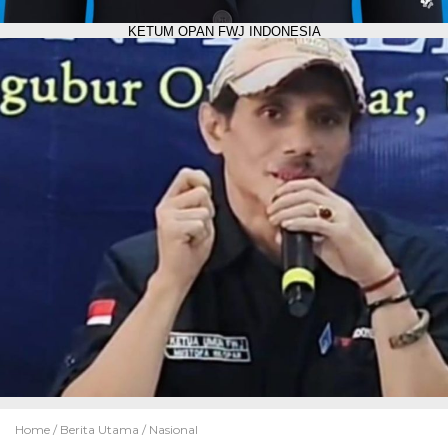
KETUM OPAN FWJ INDONESIA
Home /
Berita Utama
/
Nasional