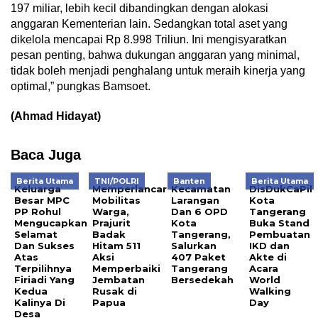
197 miliar, lebih kecil dibandingkan dengan alokasi
anggaran Kementerian lain. Sedangkan total aset yang
dikelola mencapai Rp 8.998 Triliun. Ini mengisyaratkan
pesan penting, bahwa dukungan anggaran yang minimal,
tidak boleh menjadi penghalang untuk meraih kinerja yang
optimal,” pungkas Bamsoet.
(Ahmad Hidayat)
Baca Juga
Berita Utama
TNI/POLRI
Banten
Berita Utama
Keluarga
Memperlancar
Kecamatan
DisDukCaPil
Besar MPC
Mobilitas
Larangan
Kota
PP Rohul
Warga,
Dan 6 OPD
Tangerang
Mengucapkan
Prajurit
Kota
Buka Stand
Selamat
Badak
Tangerang,
Pembuatan
Dan Sukses
Hitam 511
Salurkan
IKD dan
Atas
Aksi
407 Paket
Akte di
Terpilihnya
Memperbaiki
Tangerang
Acara
Firiadi Yang
Jembatan
Bersedekah
World
Kedua
Rusak di
Walking
Kalinya Di
Papua
Day
Desa