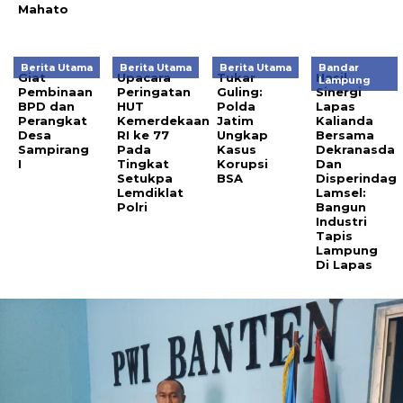
Mahato
Berita Utama
Berita Utama
Berita Utama
Bandar
Giat
Upacara
Tukar
Hasil
Lampung
Pembinaan
Peringatan
Guling:
Sinergi
BPD dan
HUT
Polda
Lapas
Perangkat
Kemerdekaan
Jatim
Kalianda
Desa
RI ke 77
Ungkap
Bersama
Sampirang
Pada
Kasus
Dekranasda
I
Tingkat
Korupsi
Dan
Setukpa
BSA
Disperindag
Lemdiklat
Lamsel:
Polri
Bangun
Industri
Tapis
Lampung
Di Lapas