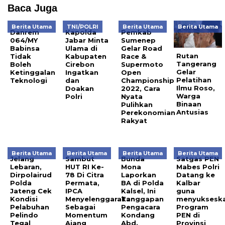
Baca Juga
Berita Utama
TNI/POLRI
Berita Utama
Berita Utama
Danrem
Kapolda
Pemkab
064/MY
Jabar Minta
Sumenep
Babinsa
Ulama di
Gelar Road
Rutan
Tidak
Kabupaten
Race &
Tangerang
Boleh
Cirebon
Supermoto
Gelar
Ketinggalan
Ingatkan
Open
Pelatihan
Teknologi
dan
Championship
Ilmu Roso,
Doakan
2022, Cara
Warga
Polri
Nyata
Binaan
Pulihkan
Antusias
Perekonomian
Rakyat
Berita Utama
Berita Utama
Berita Utama
Berita Utama
Jelang
Sambut
Bunda
Satgas PEN
Lebaran,
HUT RI Ke-
Mona
Mabes Polri
Dirpolairud
78 Di Citra
Laporkan
Datang ke
Polda
Permata,
BA di Polda
Kalbar
Jateng Cek
IPCA
Kalsel, Ini
guna
Kondisi
Menyelenggarakan
Tanggapan
menyuksesk
Pelabuhan
Sebagai
Pengacara
Program
Pelindo
Momentum
Kondang
PEN di
Tegal
Ajang
Abd.
Provinsi