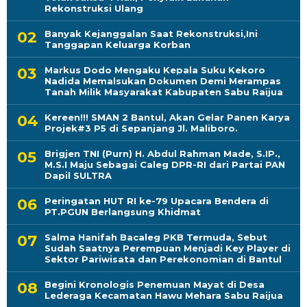
Rekonstruksi Ulang
Banyak Kejanggalan Saat Rekonstruksi,Ini
Tanggapan Keluarga Korban
Markus Dodo Mengaku Kepala Suku Kekoro
Nadida Memalsukan Dokumen Demi Merampas
Tanah Milik Masyarakat Kabupaten Sabu Raijua
Kereen!!! SMAN 2 Bantul, Akan Gelar Panen Karya
Projek#3 P5 di Sepanjang Jl. Maliboro.
Brigjen TNI (Purn) H. Abdul Rahman Made, S.IP.,
M.S.I Maju Sebagai Caleg DPR-RI dari Partai PAN
Dapil SULTRA
Peringatan HUT RI ke-79 Upacara Bendera di
PT.PGUN Berlangsung Khidmat
Salma Hanifah Bacaleg PKB Termuda, Sebut
Sudah Saatnya Perempuan Menjadi Key Player di
Sektor Pariwisata dan Perekonomian di Bantul
Begini Kronologis Penemuan Mayat di Desa
Lederaga Kecamatan Hawu Mehara Sabu Raijua