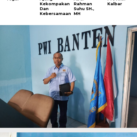
Kekompakan
Rahman
Kalbar
Dan
Suhu SH.,
Kebersamaan
MH