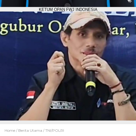
KETUM OPAN FWJ INDONESIA
Home /
Berita Utama
/
TNI/POLRI