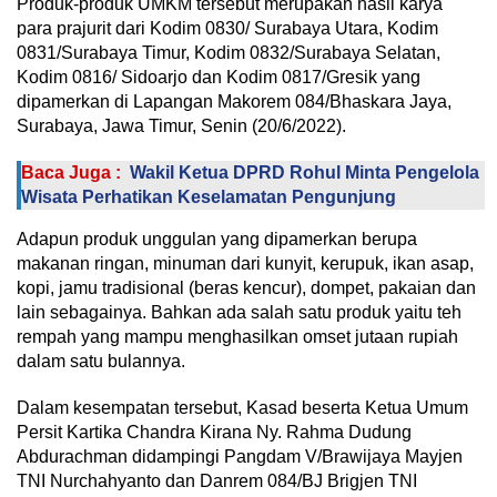
Produk-produk UMKM tersebut merupakan hasil karya
para prajurit dari Kodim 0830/ Surabaya Utara, Kodim
0831/Surabaya Timur, Kodim 0832/Surabaya Selatan,
Kodim 0816/ Sidoarjo dan Kodim 0817/Gresik yang
dipamerkan di Lapangan Makorem 084/Bhaskara Jaya,
Surabaya, Jawa Timur, Senin (20/6/2022).
Baca Juga :
Wakil Ketua DPRD Rohul Minta Pengelola
Wisata Perhatikan Keselamatan Pengunjung
Adapun produk unggulan yang dipamerkan berupa
makanan ringan, minuman dari kunyit, kerupuk, ikan asap,
kopi, jamu tradisional (beras kencur), dompet, pakaian dan
lain sebagainya. Bahkan ada salah satu produk yaitu teh
rempah yang mampu menghasilkan omset jutaan rupiah
dalam satu bulannya.
Dalam kesempatan tersebut, Kasad beserta Ketua Umum
Persit Kartika Chandra Kirana Ny. Rahma Dudung
Abdurachman didampingi Pangdam V/Brawijaya Mayjen
TNI Nurchahyanto dan Danrem 084/BJ Brigjen TNI