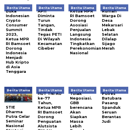
Berita Utama
Berita Utama
Berita Utama
Berita Utama
Buka
APH
Ketua MPR
Rumah
Indonesian
Diminta
RI Bamsoet
Warga Di
Crypto
Turun
Dorong
Desa
Consumer
Tangan,
Asosiasi
Mekarsari
Summit
Tindak
Penjualan
Lebak
2023,
Tegas PETI
Langsung
Selatan
Ketua MPR
Di Wilayah
Indonesia
Dilalap
RI Bamsoet
Kecamatan
Tingkatkan
Sijago
Dorong
Cibeber
Perekonomian
Merah
Indonesia
Nasional
Menjadi
Hub Kripto
di Asia
Tenggara
Berita Utama
Berita Utama
Berita Utama
Berita Utama
HUT TNI AU
Tolak
Polres
ke-77
Negosiasi.
Batubara
Tahun,
GBB
Pasang
STIE
Ketua MPR
berencana
Spanduk
Dharma
RI Bamsoet
Akan
Seruan
Putra Gelar
Dorong
Siapkan
Berantas
Seminar
Penguatan
Massa
Judi
Nasional
Alutsista
Lebih