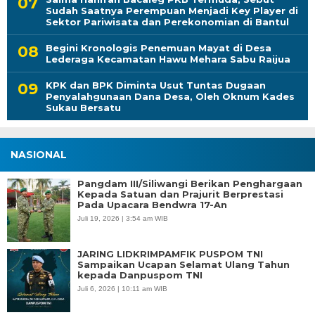
Sudah Saatnya Perempuan Menjadi Key Player di
Sektor Pariwisata dan Perekonomian di Bantul
Begini Kronologis Penemuan Mayat di Desa
Lederaga Kecamatan Hawu Mehara Sabu Raijua
KPK dan BPK Diminta Usut Tuntas Dugaan
Penyalahgunaan Dana Desa, Oleh Oknum Kades
Sukau Bersatu
NASIONAL
Pangdam III/Siliwangi Berikan Penghargaan
Kepada Satuan dan Prajurit Berprestasi
Pada Upacara Bendwra 17-An
Juli 19, 2026 | 3:54 am WIB
JARING LIDKRIMPAMFIK PUSPOM TNI
Sampaikan Ucapan Selamat Ulang Tahun
kepada Danpuspom TNI
Juli 6, 2026 | 10:11 am WIB