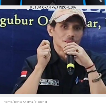
KETUM OPAN FWJ INDONESIA
Home /
Berita Utama
/
Nasional