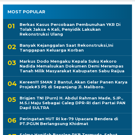
MOST POPULAR
Berkas Kasus Percobaan Pembunuhan YKR Di
Tolak Jaksa 4 Kali, Penyidik Lakukan
Rekonstruksi Ulang
Banyak Kejanggalan Saat Rekonstruksi,Ini
Tanggapan Keluarga Korban
Markus Dodo Mengaku Kepala Suku Kekoro
Nadida Memalsukan Dokumen Demi Merampas
Tanah Milik Masyarakat Kabupaten Sabu Raijua
Kereen!!! SMAN 2 Bantul, Akan Gelar Panen Karya
Projek#3 P5 di Sepanjang Jl. Maliboro.
Brigjen TNI (Purn) H. Abdul Rahman Made, S.IP.,
M.S.I Maju Sebagai Caleg DPR-RI dari Partai PAN
Dapil SULTRA
Peringatan HUT RI ke-79 Upacara Bendera di
PT.PGUN Berlangsung Khidmat
Salma Hanifah Bacaleg PKB Termuda, Sebut