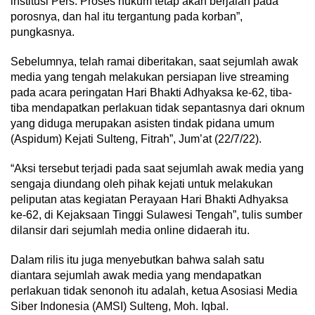
institusi Pers. Proses hukum tetap akan berjalan pada
porosnya, dan hal itu tergantung pada korban”,
pungkasnya.
Sebelumnya, telah ramai diberitakan, saat sejumlah awak
media yang tengah melakukan persiapan live streaming
pada acara peringatan Hari Bhakti Adhyaksa ke-62, tiba-
tiba mendapatkan perlakuan tidak sepantasnya dari oknum
yang diduga merupakan asisten tindak pidana umum
(Aspidum) Kejati Sulteng, Fitrah”, Jum’at (22/7/22).
“Aksi tersebut terjadi pada saat sejumlah awak media yang
sengaja diundang oleh pihak kejati untuk melakukan
peliputan atas kegiatan Perayaan Hari Bhakti Adhyaksa
ke-62, di Kejaksaan Tinggi Sulawesi Tengah”, tulis sumber
dilansir dari sejumlah media online didaerah itu.
Dalam rilis itu juga menyebutkan bahwa salah satu
diantara sejumlah awak media yang mendapatkan
perlakuan tidak senonoh itu adalah, ketua Asosiasi Media
Siber Indonesia (AMSI) Sulteng, Moh. Iqbal.