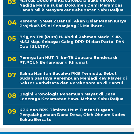
Markus Dodo Mengaku Kepala Suku Kekoro
Nadida Memalsukan Dokumen Demi Merampas
Tanah Milik Masyarakat Kabupaten Sabu Raijua
Kereen!!! SMAN 2 Bantul, Akan Gelar Panen Karya
Projek#3 P5 di Sepanjang Jl. Maliboro.
Brigjen TNI (Purn) H. Abdul Rahman Made, S.IP.,
M.S.I Maju Sebagai Caleg DPR-RI dari Partai PAN
Dapil SULTRA
Peringatan HUT RI ke-79 Upacara Bendera di
PT.PGUN Berlangsung Khidmat
Salma Hanifah Bacaleg PKB Termuda, Sebut
Sudah Saatnya Perempuan Menjadi Key Player di
Sektor Pariwisata dan Perekonomian di Bantul
Begini Kronologis Penemuan Mayat di Desa
Lederaga Kecamatan Hawu Mehara Sabu Raijua
KPK dan BPK Diminta Usut Tuntas Dugaan
Penyalahgunaan Dana Desa, Oleh Oknum Kades
Sukau Bersatu