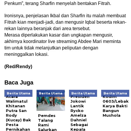
Penkum”, terang Sharfin menyelah bentakan Fitrah.
Ironisnya, penjelasan Ikbal dan Sharfin itu malah membuat
Fitrah kian menjadi-jadi, dan mengusir Iqbal beserta rekan-
rekan lainnya beranjak dari area tersebut.
Merasa diperlakukan kasar dan ungkapan mengusir,
akhirnya koordinator live streaming Abdee Mari meminta
tim untuk tidak melanjutkan peliputan dengan
meninggalkan lokasi.
(Red/Rendy)
Baca Juga
Berita Utama
Berita Utama
Berita Utama
Berita Utama
Acara
Presiden
Kodim
Walimatul
Jokowi
0603/Lebak
Khitanan
Lantik
Karya Bakti
Putra San
Rycko
Bangun
Rody
Amelza
Mushola
Pemdes
(Kucay) Bak
Dahniel
Talang
Pesta
Sebagai
Rami
Pernikahan
Kepala
Salurkan