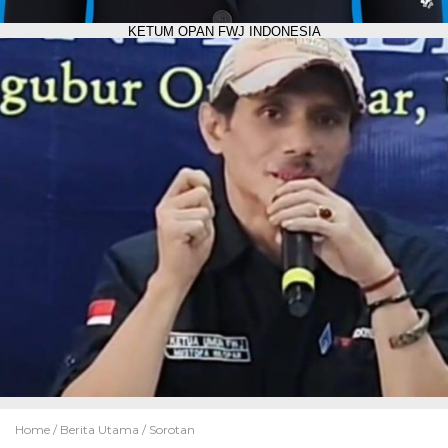
KETUM OPAN FWJ INDONESIA
Home /
Berita Utama
/
Sorotan