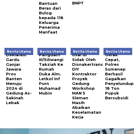
BNPT
Bantuan
Beras dari
Bulog
kepada 118
Keluarga
Penerima
Manfaat
Berita Utama
Berita Utama
Berita Utama
Berita Utama
Deklarasi
Pangdam
Usai di
Gerak
Gardu
III/Siliwangi
Sidak Oleh
Cepat,
Ganjar
Takziah Ke
Disnakertrans
Polres
Jawara
Rumah
DIY
Sumenep
Prov
Duka Alm.
Kontraktor
Berhasil
Banten
Letkol Inf
Proyek
Gagalkan
Menuju
Purn
Gedung
Penyelundup
2024 di
Muhamad
Workshop
18 Ton
Gedung As-
Mubin
MAN 5
Pupuk
Sakinah
Sleman
Bersubsidi
Lebak
Masih
Abaikan
Keselamatan
Kerja