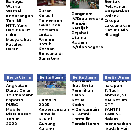
Bahagia
Bentuk
Warga
Pelayanan
Rutan
Warnai
Masyarakat,
Pangdam
Kelas I
Kedatangan
Polsek
IV/Diponegoro
Tangerang
Tim IMI
Cikupa
Pimpin
Gelar Doa
NTT, Yang
Laksanakan
Sertijab
Bersama
Hadir Balut
Gatur Lalin
Pejabat
Lintas
Luka
di Pagi
Utama
Agama
Masyarakat
Kodam
untuk
Fatuleu
IV/Diponegoro
Korban
Barat
Bencana di
Sumatera
Berita Utama
Berita Utama
Berita Utama
Berita Utama
TNI
Pastikan
Kesan dan
Angkatan
Ikut Serta
harapan
Darat Gelar
Pemilihan
T.Rusli
Tournament
Calon
Ahmad, SE,
Esports
Ketua
MM Ketum
Camplis
PUBG
Kadin
DPP
2025:
Mobile
H.Zulkarnain
SANTRI
Kebersamaan
Piala Kasad
SE Ambil
TANI NU
Jurnalis
Tahun
Formulir
dalam
KJK di
2022
Pendaftaran
menunaikan
Gunung
Ibadah Haji
Karang