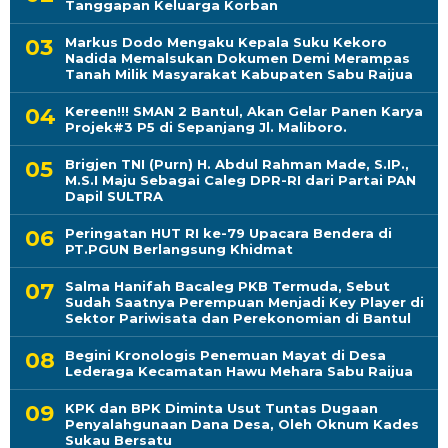
Tanggapan Keluarga Korban
Markus Dodo Mengaku Kepala Suku Kekoro
Nadida Memalsukan Dokumen Demi Merampas
Tanah Milik Masyarakat Kabupaten Sabu Raijua
Kereen!!! SMAN 2 Bantul, Akan Gelar Panen Karya
Projek#3 P5 di Sepanjang Jl. Maliboro.
Brigjen TNI (Purn) H. Abdul Rahman Made, S.IP.,
M.S.I Maju Sebagai Caleg DPR-RI dari Partai PAN
Dapil SULTRA
Peringatan HUT RI ke-79 Upacara Bendera di
PT.PGUN Berlangsung Khidmat
Salma Hanifah Bacaleg PKB Termuda, Sebut
Sudah Saatnya Perempuan Menjadi Key Player di
Sektor Pariwisata dan Perekonomian di Bantul
Begini Kronologis Penemuan Mayat di Desa
Lederaga Kecamatan Hawu Mehara Sabu Raijua
KPK dan BPK Diminta Usut Tuntas Dugaan
Penyalahgunaan Dana Desa, Oleh Oknum Kades
Sukau Bersatu